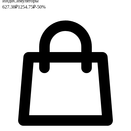
Инди
Симуляторы
627.38
₽
1254.75
₽
-
50
%