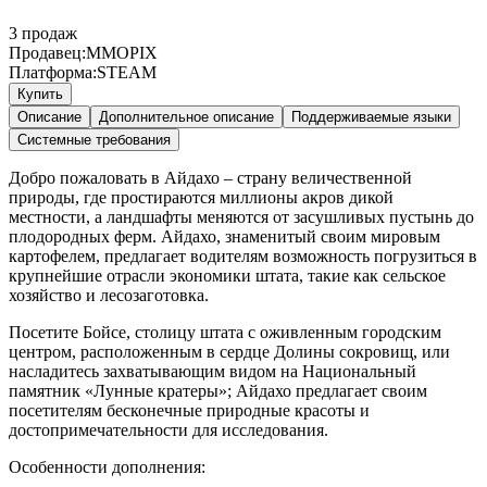
3
продаж
Продавец:
MMOPIX
Платформа:
STEAM
Купить
Описание
Дополнительное описание
Поддерживаемые языки
Системные требования
Добро пожаловать в Айдахо – страну величественной
природы, где простираются миллионы акров дикой
местности, а ландшафты меняются от засушливых пустынь до
плодородных ферм. Айдахо, знаменитый своим мировым
картофелем, предлагает водителям возможность погрузиться в
крупнейшие отрасли экономики штата, такие как сельское
хозяйство и лесозаготовка.
Посетите Бойсе, столицу штата с оживленным городским
центром, расположенным в сердце Долины сокровищ, или
насладитесь захватывающим видом на Национальный
памятник «Лунные кратеры»; Айдахо предлагает своим
посетителям бесконечные природные красоты и
достопримечательности для исследования.
Особенности дополнения: