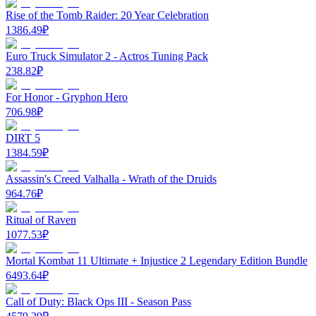
Rise of the Tomb Raider: 20 Year Celebration
1386.49
₽
Euro Truck Simulator 2 - Actros Tuning Pack
238.82
₽
For Honor - Gryphon Hero
706.98
₽
DIRT 5
1384.59
₽
Assassin's Creed Valhalla - Wrath of the Druids
964.76
₽
Ritual of Raven
1077.53
₽
Mortal Kombat 11 Ultimate + Injustice 2 Legendary Edition Bundle
6493.64
₽
Call of Duty: Black Ops III - Season Pass