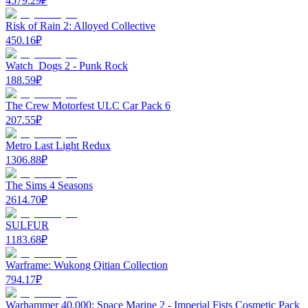
4579.29
₽
Risk of Rain 2: Alloyed Collective
450.16
₽
Watch_Dogs 2 - Punk Rock
188.59
₽
The Crew Motorfest ULC Car Pack 6
207.55
₽
Metro Last Light Redux
1306.88
₽
The Sims 4 Seasons
2614.70
₽
SULFUR
1183.68
₽
Warframe: Wukong Qitian Collection
794.17
₽
Warhammer 40,000: Space Marine 2 - Imperial Fists Cosmetic Pack