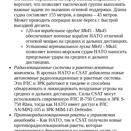
вертолет, что позволяет тактической группе выполнять
важные задачи по оказанию огневой поддержки. Длина
судна составляет 155 метров, а ширина – 45 метров.
Может проводить операции возле берега с быстрой
высадкой десанта.
120-мм корабельное орудие Mk45
- Mk45
обеспечивает военные корабли НАТО отличной
огневой мощью на средних и дальних дистанциях.
Установка вертикального пуска Mk41
- Mk41
позволяет военно-морским судам НАТО наносить
прицельные удары на средних и дальних
дистанциях.
Радиолокационные системы и ракетно-зенитные
комплексы.
В арсенал НАТО и CSAT добавлены новые
автономные радиолокационные и ракетные системы.
Эти РЛС и ЗРК работают в тандеме и способны
обнаруживать и ликвидировать воздушные угрозы на
средних и дальних дистанциях. Силы CSAT могут
использовать современную РЛС R-750 Cronus и ЗРК S-
750 Rhea, тогда как НАТО имеет доступ к РЛС
AN/MPQ-105 и ЗРК MIM-145 Defender.
Противорадиолокационная ракеты и управляемая
авиабомба
– Как НАТО, так и CSAT получили новые
противорадиолокационная ракеты, которые
автоматически фиксируются на наземных целях со