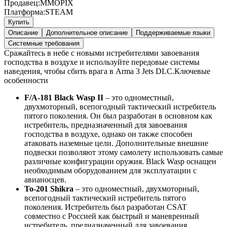
Продавец:
MMOPIX
Платформа:
STEAM
Купить
Описание
Дополнительное описание
Поддерживаемые языки
Системные требования
Сражайтесь в небе с новыми истребителями завоевания
господства в воздухе и используйте передовые системы
наведения, чтобы сбить врага в Arma 3 Jets DLC.Ключевые
особенности
F/A-181 Black Wasp II
– это одноместный,
двухмоторный, всепогодный тактический истребитель
пятого поколения. Он был разработан в основном как
истребитель, предназначенный для завоевания
господства в воздухе, однако он также способен
атаковать наземные цели. Дополнительные внешние
подвески позволяют этому самолету использовать самые
различные конфигурации оружия. Black Wasp оснащен
необходимым оборудованием для эксплуатации с
авианосцев.
To-201 Shikra
– это одноместный, двухмоторный,
всепогодный тактический истребитель пятого
поколения. Истребитель был разработан CSAT
совместно с Россией как быстрый и маневренный
истребитель, предназначенный для завоевания