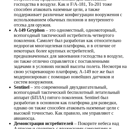
господства в воздухе. Как и F/A-181, To-201 тоже
способен атаковать наземные цели, а также
поддерживает различные конфигурации вооружения с
использованием обычных пилонов и внутреннего
отсека для оружия.
A-149 Gryphon
– это одноместный, одномоторный,
всепогодный тактический истребитель четвертого
поколения. Самолет был разработан как относительно
недорогая многоцелевая платформа, и в отличие от
некоторых более крупных истребителей,
предназначенных для завоевания господства в воздухе,
он также отлично справляется с поставленными
задачами в условиях низкой высоты полета. Несмотря на
свою устаревающую платформу, A-149 все же был
модернизирован с помощью новейших датчиков и
систем вооружения.
Sentinel
– это современный двухдвигательный,
всепогодный тактический беспилотный летательный
аппарат (БПЛА) пятого поколения. Sentinel был
разработан в основном как платформа для разведки,
однако он также способен атаковать наземные цели с
высокой точностью. Как правило, им управляют с
авианосца.
Демонстрация истребителей
– Покорите небеса над
Алтисом и сразитесь с вражескими самолетами и