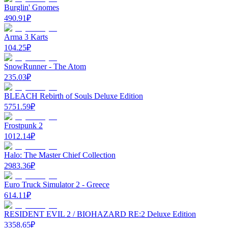
Burglin' Gnomes
490.91
₽
Arma 3 Karts
104.25
₽
SnowRunner - The Atom
235.03
₽
BLEACH Rebirth of Souls Deluxe Edition
5751.59
₽
Frostpunk 2
1012.14
₽
Halo: The Master Chief Collection
2983.36
₽
Euro Truck Simulator 2 - Greece
614.11
₽
RESIDENT EVIL 2 / BIOHAZARD RE:2 Deluxe Edition
3358.65
₽