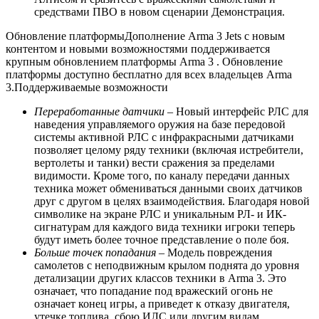
средствами ПВО в новом сценарии Демонстрация.
Обновление платформыДополнение Arma 3 Jets с новым
контентом и новыми возможностями поддерживается
крупным обновлением платформы Arma 3 . Обновление
платформы доступно бесплатно для всех владельцев Arma
3.Поддерживаемые возможности
Переработанные датчики
– Новый интерфейс РЛС для
наведения управляемого оружия на базе передовой
системы активной РЛС с инфракрасными датчиками
позволяет целому ряду техники (включая истребители,
вертолеты и танки) вести сражения за пределами
видимости. Кроме того, по каналу передачи данных
техника может обмениваться данными своих датчиков
друг с другом в целях взаимодействия. Благодаря новой
символике на экране РЛС и уникальным РЛ- и ИК-
сигнатурам для каждого вида техники игроки теперь
будут иметь более точное представление о поле боя.
Больше точек попадания
– Модель повреждения
самолетов с неподвижным крылом поднята до уровня
детализации других классов техники в Arma 3. Это
означает, что попадание под вражеский огонь не
означает конец игры, а приведет к отказу двигателя,
утечке топлива, сбою ИЛС или другим видам