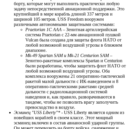
борту, которые могут выполнить практически любую
задачу непосредственной авиационной поддержки. Это
крупнейший в мире корабль длиной 337 метров и
шириной 105 метров. USS Freedom вооружен
различными автономными защитными системами:
Praetorian 1C AAA
– Зенитная артиллерийская
система Praetorian с 22-мм авиационной пушкой
Vulcan была создана для защиты флота НАТО от
любой возможной воздушной угрозы в ближнем
диапазоне.
Mk-49 Spartan SAM и Mk-21 Centurion SAM
–
Зенитно-ракетные комплексы Spartan и Centurion
были разработаны, чтобы защитить флот НАТО от
любой возможной воздушной угрозы. Оба
комплекса вооружены 21 оперативно-тактической
ракетой малой дальности с ИК-наведением и 8
оперативно-тактическими ракетами средней
дальности с радиолокационной системой
наведения и, как правило, разворачиваются в
тандеме, чтобы не позволить врагу заполучить
превосходство в воздухе.
Эсминец "USS Liberty"*
- USS Liberty является одним из
новейших кораблей в своем классе. Этот мощный
эсминец включен в состав авианосной ударной группы.
Он может перевозить на борту войска, снаряжение и