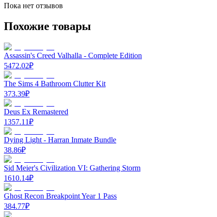
Пока нет отзывов
Похожие товары
Assassin's Creed Valhalla - Complete Edition
5472.02
₽
The Sims 4 Bathroom Clutter Kit
373.39
₽
Deus Ex Remastered
1357.11
₽
Dying Light - Harran Inmate Bundle
38.86
₽
Sid Meier's Civilization VI: Gathering Storm
1610.14
₽
Ghost Recon Breakpoint Year 1 Pass
384.77
₽