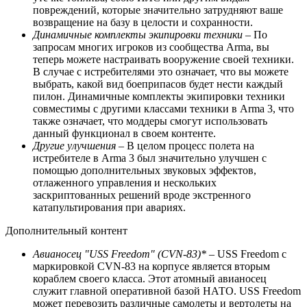
повреждений, которые значительно затрудняют ваше
возвращение на базу в целости и сохранности.
Динамичные комплекты экипировки техники
– По
запросам многих игроков из сообщества Arma, вы
теперь можете настраивать вооружение своей техники.
В случае с истребителями это означает, что вы можете
выбрать, какой вид боеприпасов будет нести каждый
пилон. Динамичные комплекты экипировки техники
совместимы с другими классами техники в Arma 3, что
также означает, что моддеры смогут использовать
данный функционал в своем контенте.
Другие улучшения
– В целом процесс полета на
истребителе в Arma 3 был значительно улучшен с
помощью дополнительных звуковых эффектов,
отлаженного управления и нескольких
заскриптованных решений вроде экстренного
катапультирования при авариях.
Дополнительный контент
Авианосец "USS Freedom" (CVN-83)*
– USS Freedom с
маркировкой CVN-83 на корпусе является вторым
кораблем своего класса. Этот атомный авианосец
служит главной оперативной базой НАТО. USS Freedom
может перевозить различные самолеты и вертолеты на