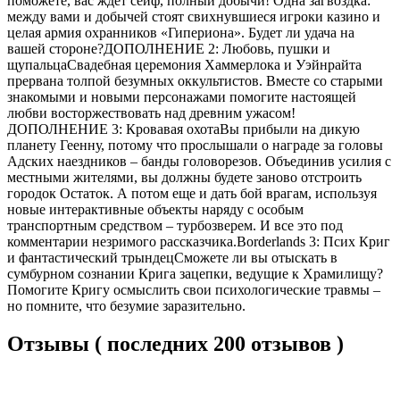
поможете, вас ждет сейф, полный добычи! Одна загвоздка:
между вами и добычей стоят свихнувшиеся игроки казино и
целая армия охранников «Гипериона». Будет ли удача на
вашей стороне?ДОПОЛНЕНИЕ 2: Любовь, пушки и
щупальцаСвадебная церемония Хаммерлока и Уэйнрайта
прервана толпой безумных оккультистов. Вместе со старыми
знакомыми и новыми персонажами помогите настоящей
любви восторжествовать над древним ужасом!
ДОПОЛНЕНИЕ 3: Кровавая охотаВы прибыли на дикую
планету Геенну, потому что прослышали о награде за головы
Адских наездников – банды головорезов. Объединив усилия с
местными жителями, вы должны будете заново отстроить
городок Остаток. А потом еще и дать бой врагам, используя
новые интерактивные объекты наряду с особым
транспортным средством – турбозверем. И все это под
комментарии незримого рассказчика.Borderlands 3: Псих Криг
и фантастический трындецСможете ли вы отыскать в
сумбурном сознании Крига зацепки, ведущие к Храмилищу?
Помогите Кригу осмыслить свои психологические травмы –
но помните, что безумие заразительно.
Отзывы ( последних 200 отзывов )