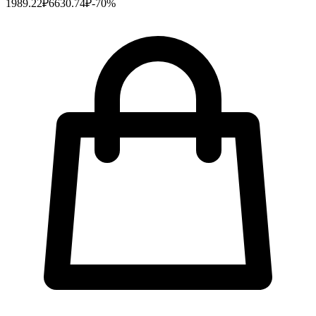
1989.22
₽
6630.74
₽
-
70
%