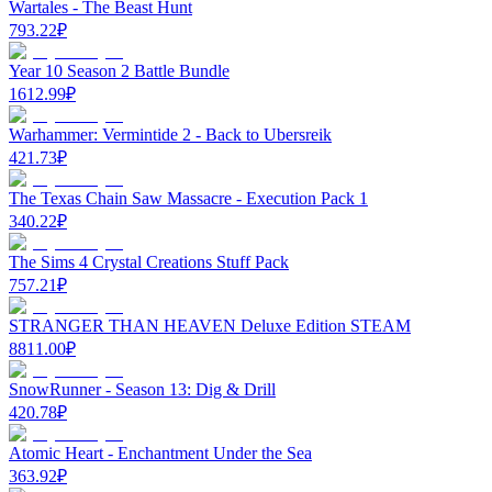
Wartales - The Beast Hunt
793.22
₽
Year 10 Season 2 Battle Bundle
1612.99
₽
Warhammer: Vermintide 2 - Back to Ubersreik
421.73
₽
The Texas Chain Saw Massacre - Execution Pack 1
340.22
₽
The Sims 4 Crystal Creations Stuff Pack
757.21
₽
STRANGER THAN HEAVEN Deluxe Edition STEAM
8811.00
₽
SnowRunner - Season 13: Dig & Drill
420.78
₽
Atomic Heart - Enchantment Under the Sea
363.92
₽