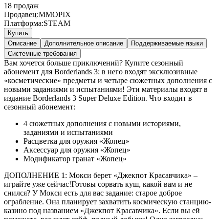
18
продаж
Продавец:
MMOPIX
Платформа:
STEAM
Купить
Описание
Дополнительное описание
Поддерживаемые языки
Системные требования
Вам хочется больше приключений? Купите сезонный
абонемент для Borderlands 3: в него входят эксклюзивные
«косметические» предметы и четыре сюжетных дополнения с
новыми заданиями и испытаниями! Эти материалы входят в
издание Borderlands 3 Super Deluxe Edition. Что входит в
сезонный абонемент:
4 сюжетных дополнения с новыми историями,
заданиями и испытаниями
Расцветка для оружия «Жопец»
Аксессуар для оружия «Жопец»
Модификатор гранат «Жопец»
ДОПОЛНЕНИЕ 1: Мокси берет «Джекпот Красавчика» –
играйте уже сейчас!Готовы сорвать куш, какой вам и не
снился? У Мокси есть для вас задание: старое доброе
ограбление. Она планирует захватить космическую станцию-
казино под названием «Джекпот Красавчика». Если вы ей