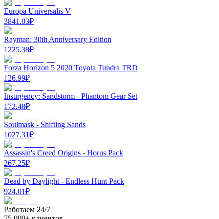
Europa Universalis V
3841.03
₽
Rayman: 30th Anniversary Edition
1225.38
₽
Forza Horizon 5 2020 Toyota Tundra TRD
126.99
₽
Insurgency: Sandstorm - Phantom Gear Set
172.48
₽
Soulmask - Shifting Sands
1027.31
₽
Assassin's Creed Origins - Horus Pack
267.25
₽
Dead by Daylight - Endless Hunt Pack
924.01
₽
Работаем 24/7
75,000+ клиентов