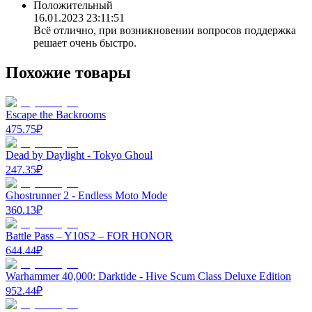
Положительный
16.01.2023 23:11:51
Всё отлично, при возникновении вопросов поддержка
решает очень быстро.
Похожие товары
Escape the Backrooms
475.75
₽
Dead by Daylight - Tokyo Ghoul
247.35
₽
Ghostrunner 2 - Endless Moto Mode
360.13
₽
Battle Pass – Y10S2 – FOR HONOR
644.44
₽
Warhammer 40,000: Darktide - Hive Scum Class Deluxe Edition
952.44
₽