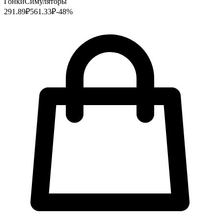
Гонки
Симуляторы
291.89
₽
561.33
₽
-
48
%