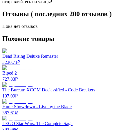
отправляйтесь на улицы!
Отзывы ( последних 200 отзывов )
Пока нет отзывов
Похожие товары
Dead Rising Deluxe Remaster
3230.71
₽
Biped 2
727.83
₽
The Bureau: XCOM Declassified - Code Breakers
107.09
₽
Hunt: Showdown - Live by the Blade
387.61
₽
LEGO Star Wars: The Complete Saga
893.68
₽