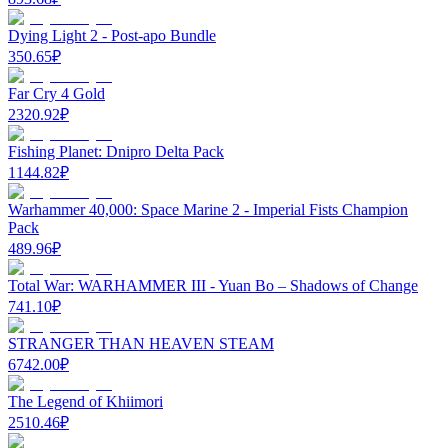
Dying Light 2 - Post-apo Bundle
350.65
₽
Far Cry 4 Gold
2320.92
₽
Fishing Planet: Dnipro Delta Pack
1144.82
₽
Warhammer 40,000: Space Marine 2 - Imperial Fists Champion
Pack
489.96
₽
Total War: WARHAMMER III - Yuan Bo – Shadows of Change
741.10
₽
STRANGER THAN HEAVEN STEAM
6742.00
₽
The Legend of Khiimori
2510.46
₽