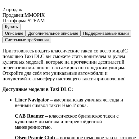
2
продаж
Продавец:
MMOPIX
Платформа:
STEAM
Купить
Описание
Дополнительное описание
Поддерживаемые языки
Системные требования
Приготовьтесь водить классические такси со всего мира!С
помощью Taxi DLC вы сможете стать водителем за рулем
культовых моделей, которые на протяжении десятилетий
перевозили миллионы пассажиров по городским улицам.
Откройте для себя эти уникальные автомобили и
почувствуйте атмосферу настоящего такси-приключения!
Доступные модели в Taxi DLC:
Liner Navigator
– американская уличная легенда и
вечный символ такси Нью-Йорка.
CAB Roamer
– классическое британское такси с
культовым дизайном и непревзойденной
маневренностью.
Olsen Pramie Club
– роскошное немецкое такси, которое