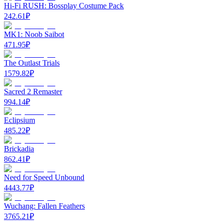
Hi-Fi RUSH: Bossplay Costume Pack
242.61
₽
MK1: Noob Saibot
471.95
₽
The Outlast Trials
1579.82
₽
Sacred 2 Remaster
994.14
₽
Eclipsium
485.22
₽
Brickadia
862.41
₽
Need for Speed Unbound
4443.77
₽
Wuchang: Fallen Feathers
3765.21
₽