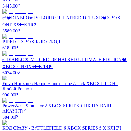
3445.00
₽
✅❤️DIABLO® IV: LORD OF HATRED DELUXE❤️XBOX
ONE|XS🔑КЛЮЧ
3589.00
₽
BIPED 2 XBOX КЛЮЧ/КОД
618.00
₽
✅DIABLO® IV: LORD OF HATRED ULTIMATE EDITION❤️
XBOX ONE|XS🔑КЛЮЧ
6074.00
₽
Forza Horizon 6 Набор машин Time Attack XBOX DLC На
Любой Регион
990.00
₽
PowerWash Simulator 2 XBOX SERIES + ПК НА ВАШ
АКАУНТ✅
584.00
₽
КОД СРАЗУ - BATTLEFIELD 6 XBOX SERIES S|X КЛЮЧ