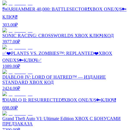
❗WARHAMMER 40,000: BATTLESECTOR❗XBOX ONE/X|S🔑
КЛЮЧ❗
303.00
₽
SONIC RACING: CROSSWORLDS XBOX КЛЮЧ/КОД
3977.00
₽
✅❤️PLANTS VS. ZOMBIES™: REPLANTED❤️XBOX
ONE|XS🔑КЛЮЧ✅
1089.00
₽
DIABLO® IV: LORD OF HATRED™ — ИЗДАНИЕ
STANDARD XBOX КОД
2424.00
₽
❗DIABLO II: RESURRECTED❗XBOX ONE/X|S🔑КЛЮЧ❗
698.00
₽
Grand Theft Auto VI: Ultimate Edition XBOX С БОНУСАМИ
ПРЕДЗАКАЗА
7200.00
₽