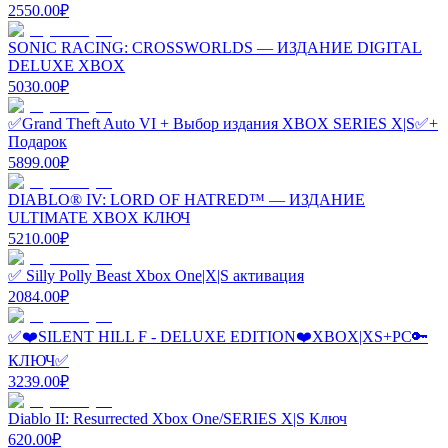
2550.00
₽
SONIC RACING: CROSSWORLDS — ИЗДАНИЕ DIGITAL
DELUXE XBOX
5030.00
₽
✅Grand Theft Auto VI + Выбор издания XBOX SERIES X|S✅+
Подарок
5899.00
₽
DIABLO® IV: LORD OF HATRED™ — ИЗДАНИЕ
ULTIMATE XBOX КЛЮЧ
5210.00
₽
✅ Silly Polly Beast Xbox One|X|S активация
2084.00
₽
✅❤️SILENT HILL F - DELUXE EDITION❤️XBOX|XS+PC🔑
КЛЮЧ✅
3239.00
₽
Diablo II: Resurrected Xbox One/SERIES X|S Ключ
620.00
₽