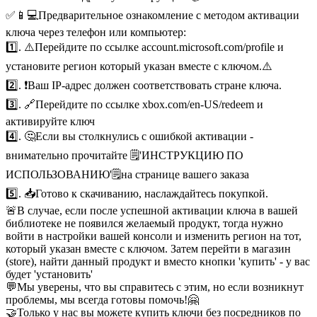
✅📱💻Предварительное ознакомление с методом активации
ключа через телефон или компьютер:
1️⃣. ⚠️Перейдите по ссылке account.microsoft.com/profile и
установите регион который указан вместе с ключом.⚠️
2️⃣. ❗Ваш IP-адрес должен соответствовать стране ключа.
3️⃣. 🔗Перейдите по ссылке xbox.com/en-US/redeem и
активируйте ключ
4️⃣. 🤔Если вы столкнулись с ошибкой активации -
внимательно прочитайте 🗒️️'ИНСТРУКЦИЮ ПО
ИСПОЛЬЗОВАНИЮ'🗒️️на странице вашего заказа
5️⃣. 📥Готово к скачиванию, наслаждайтесь покупкой.
🚨В случае, если после успешной активации ключа в вашей
библиотеке не появился желаемый продукт, тогда нужно
войти в настройки вашей консоли и изменить регион на тот,
который указан вместе с ключом. Затем перейти в магазин
(store), найти данный продукт и вместо кнопки 'купить' - у вас
будет 'установить'
💬Мы уверены, что вы справитесь с этим, но если возникнут
проблемы, мы всегда готовы помочь!🤗
🤝Только у нас вы можете купить ключи без посредников по