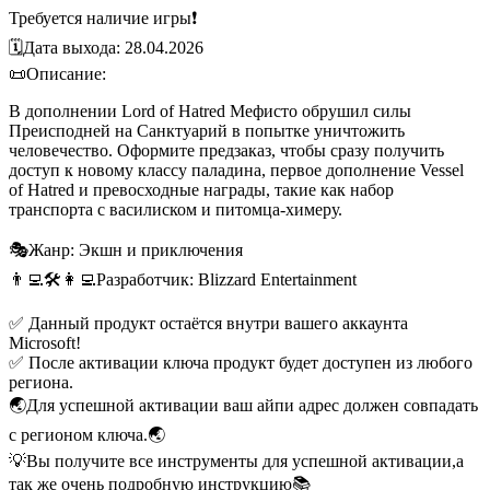
Требуется наличие игры❗
🗓️Дата выхода: 28.04.2026
📜Описание:
В дополнении Lord of Hatred Мефисто обрушил силы
Преисподней на Санктуарий в попытке уничтожить
человечество. Оформите предзаказ, чтобы сразу получить
доступ к новому классу паладина, первое дополнение Vessel
of Hatred и превосходные награды, такие как набор
транспорта с василиском и питомца-химеру.
🎭Жанр: Экшн и приключения
👨‍💻🛠️👩‍💻Разработчик: Blizzard Entertainment
✅ Данный продукт остаётся внутри вашего аккаунта
Microsoft!
✅ После активации ключа продукт будет доступен из любого
региона.
🌏Для успешной активации ваш айпи адрес должен совпадать
с регионом ключа.🌏
💡Вы получите все инструменты для успешной активации,а
так же очень подробную инструкцию📚