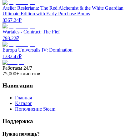
Atelier Resleriana: The Red Alchemist & the White Guardian
Ultimate Edition with Early Purchase Bonus
8367.24
₽
Wartales - Contract: The Fief
793.22
₽
Europa Universalis IV: Domination
1332.47
₽
Работаем 24/7
75,000+ клиентов
Навигация
Главная
Каталог
Пополнение Steam
Поддержка
Нужна помощь?