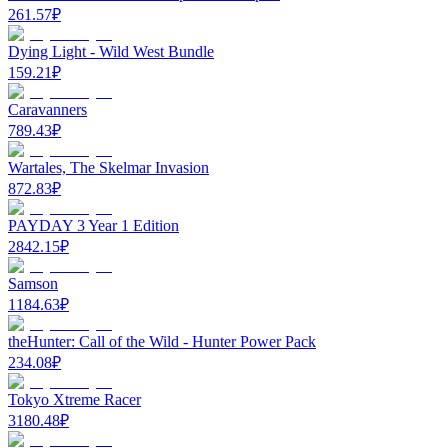
261.57
₽
Dying Light - Wild West Bundle
159.21
₽
Caravanners
789.43
₽
Wartales, The Skelmar Invasion
872.83
₽
PAYDAY 3 Year 1 Edition
2842.15
₽
Samson
1184.63
₽
theHunter: Call of the Wild - Hunter Power Pack
234.08
₽
Tokyo Xtreme Racer
3180.48
₽