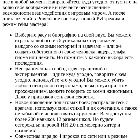
нее в любой момент. Направляйтесь куда угодно, отпустите на
волю свое воображение и изучайте бесчисленные
возможности взаимодействия с игровым миром. А после
приключений в Ривеллоне вас ждут новый PvP-режим и
режим гейм-мастера!
Выберите расу и биографию на свой вкус. Вы можете
играть за любого из 6 уникальных персонажей –
каждого со своими историей и задачами – или же
создать собственного героя: человека, ящера, эльфа,
гнома или нежить. Но помните: у каждого выбора есть
последствия.
Неограниченная свобода для странствий и
экспериментов – идите куда угодно, говорите с кем
угодно, используйте что угодно! Вы можете убить
любого неигрового персонажа, не жертвуя при этом
прохождением, можете говорить со всеми животными.
Даже у призраков есть свои секреты...
Новое поколение пошаговых боев: расправляйтесь с
врагами, используя силы стихий и их сочетания, а также
не забывайте использовать окружение. Вам доступны
более 200 навыков 12 разных школ. Но будьте
осторожны: игровой ИИ 2.0 неимоверно хитер и
находчив!
Совместная игра до 4 игроков по сети или в режиме