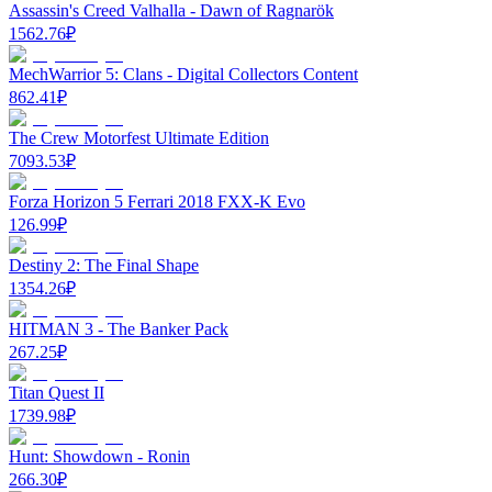
Assassin's Creed Valhalla - Dawn of Ragnarök
1562.76
₽
MechWarrior 5: Clans - Digital Collectors Content
862.41
₽
The Crew Motorfest Ultimate Edition
7093.53
₽
Forza Horizon 5 Ferrari 2018 FXX-K Evo
126.99
₽
Destiny 2: The Final Shape
1354.26
₽
HITMAN 3 - The Banker Pack
267.25
₽
Titan Quest II
1739.98
₽
Hunt: Showdown - Ronin
266.30
₽