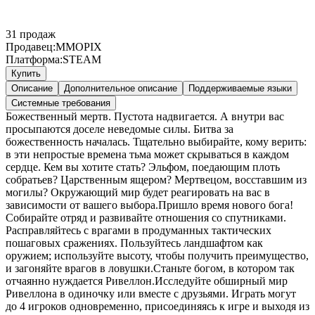
31
продаж
Продавец:
MMOPIX
Платформа:
STEAM
Купить
Описание
Дополнительное описание
Поддерживаемые языки
Системные требования
Божественный мертв. Пустота надвигается. А внутри вас
просыпаются доселе неведомые силы. Битва за
божественность началась. Тщательно выбирайте, кому верить:
в эти непростые времена тьма может скрываться в каждом
сердце. Кем вы хотите стать? Эльфом, поедающим плоть
собратьев? Царственным ящером? Мертвецом, восставшим из
могилы? Окружающий мир будет реагировать на вас в
зависимости от вашего выбора.Пришло время нового бога!
Собирайте отряд и развивайте отношения со спутниками.
Расправляйтесь с врагами в продуманных тактических
пошаговых сражениях. Пользуйтесь ландшафтом как
оружием; используйте высоту, чтобы получить преимущество,
и загоняйте врагов в ловушки.Станьте богом, в котором так
отчаянно нуждается Ривеллон.Исследуйте обширный мир
Ривеллона в одиночку или вместе с друзьями. Играть могут
до 4 игроков одновременно, присоединяясь к игре и выходя из