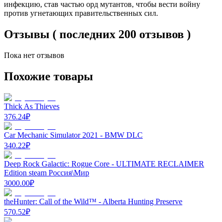
инфекцию, став частью орд мутантов, чтобы вести войну
против угнетающих правительственных сил.
Отзывы ( последних 200 отзывов )
Пока нет отзывов
Похожие товары
Thick As Thieves
376.24
₽
Car Mechanic Simulator 2021 - BMW DLC
340.22
₽
Deep Rock Galactic: Rogue Core - ULTIMATE RECLAIMER
Edition steam Россия\Мир
3000.00
₽
theHunter: Call of the Wild™ - Alberta Hunting Preserve
570.52
₽