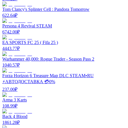
Tom Clancy's Splinter Cell : Pandora Tomorrow
622.64
₽
Persona 4 Revival STEAM
6742.00
₽
EA SPORTS FC 25 ( Fifa 25 )
4443.77
₽
Warhammer 40,000: Rogue Trader - Season Pass 2
1040.57
₽
Forza Horizon 6 Treasure Map DLC STEAM•RU
⚡️АВТОДОСТАВКА 💳0%
237.00
₽
Arma 3 Karts
108.99
₽
Back 4 Blood
1861.28
₽