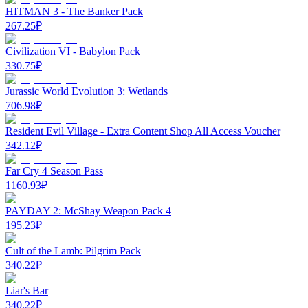
HITMAN 3 - The Banker Pack
267.25
₽
Civilization VI - Babylon Pack
330.75
₽
Jurassic World Evolution 3: Wetlands
706.98
₽
Resident Evil Village - Extra Content Shop All Access Voucher
342.12
₽
Far Cry 4 Season Pass
1160.93
₽
PAYDAY 2: McShay Weapon Pack 4
195.23
₽
Cult of the Lamb: Pilgrim Pack
340.22
₽
Liar's Bar
340.22
₽