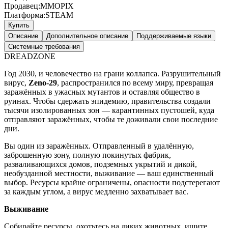
Продавец:
MMOPIX
Платформа:
STEAM
Купить
Описание
Дополнительное описание
Поддерживаемые языки
Системные требования
DREADZONE
Год 2030, и человечество на грани коллапса. Разрушительный
вирус,
Zeno-29
, распространился по всему миру, превращая
заражённых в ужасных мутантов и оставляя общество в
руинах. Чтобы сдержать эпидемию, правительства создали
тысячи изолированных зон — карантинных пустошей, куда
отправляют заражённых, чтобы те доживали свои последние
дни.
Вы один из заражённых. Отправленный в удалённую,
заброшенную зону, полную покинутых фабрик,
разваливающихся домов, подземных укрытий и дикой,
необузданной местности, выживание — ваш единственный
выбор. Ресурсы крайне ограничены, опасности подстерегают
за каждым углом, а вирус медленно захватывает вас.
Выживание
Собирайте ресурсы, охотьтесь на диких животных, ищите