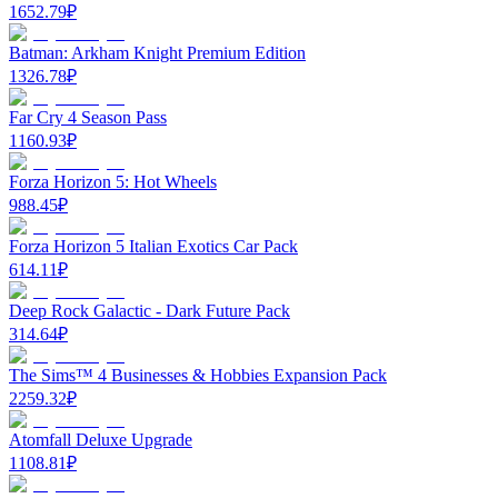
1652.79
₽
Batman: Arkham Knight Premium Edition
1326.78
₽
Far Cry 4 Season Pass
1160.93
₽
Forza Horizon 5: Hot Wheels
988.45
₽
Forza Horizon 5 Italian Exotics Car Pack
614.11
₽
Deep Rock Galactic - Dark Future Pack
314.64
₽
The Sims™ 4 Businesses & Hobbies Expansion Pack
2259.32
₽
Atomfall Deluxe Upgrade
1108.81
₽