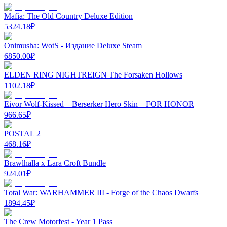
Mafia: The Old Country Deluxe Edition
5324.18
₽
Onimusha: WotS - Издание Deluxe Steam
6850.00
₽
ELDEN RING NIGHTREIGN The Forsaken Hollows
1102.18
₽
Eivor Wolf-Kissed – Berserker Hero Skin – FOR HONOR
966.65
₽
POSTAL 2
468.16
₽
Brawlhalla x Lara Croft Bundle
924.01
₽
Total War: WARHAMMER III - Forge of the Chaos Dwarfs
1894.45
₽
The Crew Motorfest - Year 1 Pass