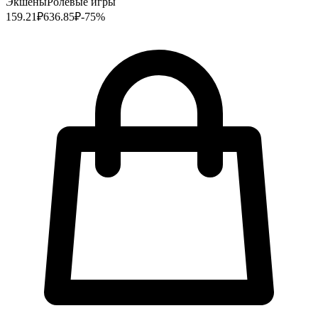
Экшены
Ролевые игры
159.21
₽
636.85
₽
-
75
%