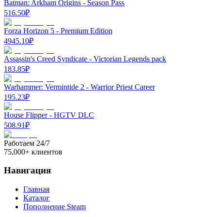
Batman: Arkham Origins - Season Pass
516.50
₽
Forza Horizon 5 - Premium Edition
4945.10
₽
Assassin's Creed Syndicate - Victorian Legends pack
183.85
₽
Warhammer: Vermintide 2 - Warrior Priest Career
195.23
₽
House Flipper - HGTV DLC
508.91
₽
Работаем 24/7
75,000+ клиентов
Навигация
Главная
Каталог
Пополнение Steam