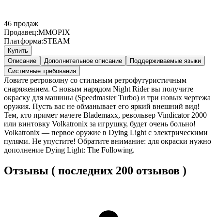
46
продаж
Продавец:
MMOPIX
Платформа:
STEAM
Купить
Описание
Дополнительное описание
Поддерживаемые языки
Системные требования
Ловите ретроволну со стильным ретрофутуристичным
снаряжением. С новым нарядом Night Rider вы получите
окраску для машины (Speedmaster Turbo) и три новых чертежа
оружия. Пусть вас не обманывает его яркий внешний вид!
Тем, кто примет мачете Blademaxx, револьвер Vindicator 2000
или винтовку Volkatronix за игрушку, будет очень больно!
Volkatronix — первое оружие в Dying Light с электрическими
пулями. Не упустите! Обратите внимание: для окраски нужно
дополнение Dying Light: The Following.
Отзывы ( последних 200 отзывов )