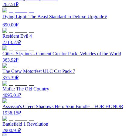
262.51
₽
Dying Light: The Beast Standard to Deluxe Upgrade⚡️
690.00
₽
Resident Evil 4
2713.27
₽
Cities: Skylines - Content Creator Pack: Vehicles of the World
363.92
₽
The Crew Motorfest ULC Car Pack 7
355.39
₽
Mafia: The Old Country
4095.01
₽
Assassin's Creed Shadows Hero Skin Bundle – FOR HONOR
1936.15
₽
Battlefield 1 Revolution
2900.91
₽