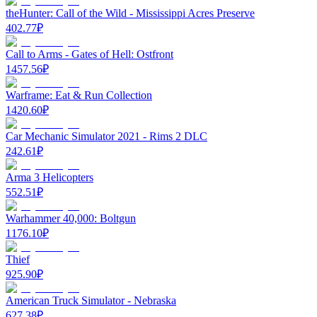
theHunter: Call of the Wild - Mississippi Acres Preserve
402.77
₽
Call to Arms - Gates of Hell: Ostfront
1457.56
₽
Warframe: Eat & Run Collection
1420.60
₽
Car Mechanic Simulator 2021 - Rims 2 DLC
242.61
₽
Arma 3 Helicopters
552.51
₽
Warhammer 40,000: Boltgun
1176.10
₽
Thief
925.90
₽
American Truck Simulator - Nebraska
627.38
₽