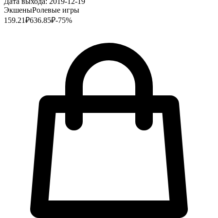
Дата выхода:
2019-12-19
Экшены
Ролевые игры
159.21
₽
636.85
₽
-
75
%