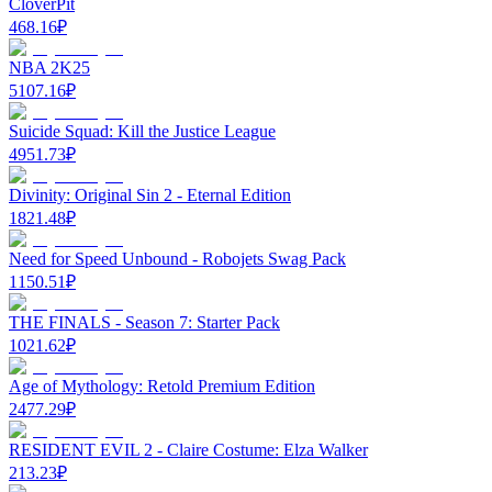
CloverPit
468.16
₽
NBA 2K25
5107.16
₽
Suicide Squad: Kill the Justice League
4951.73
₽
Divinity: Original Sin 2 - Eternal Edition
1821.48
₽
Need for Speed Unbound - Robojets Swag Pack
1150.51
₽
THE FINALS - Season 7: Starter Pack
1021.62
₽
Age of Mythology: Retold Premium Edition
2477.29
₽
RESIDENT EVIL 2 - Claire Costume: Elza Walker
213.23
₽