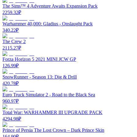
The Sims™ 4 Adventure Awaits Expansion Pack
2259.32
₽
Warhammer 40,000: Gladius - Onslaught Pack
340.22
₽
The Crew 2
2115.27
₽
Forza Horizon 5 2021 MINI JCW GP
126.99
₽
SnowRunner - Season 13: Dig & Drill
420.78
₽
Euro Truck Simulator 2 - Road to the Black Sea
960.97
₽
Total War: WARHAMMER III UPGRADE PACK
4294.98
₽
Prince of Persia The Lost Crown – Dark Prince Skin
164.90
₽