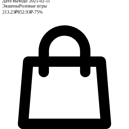
Дата выхода:
2021-02-11
Экшены
Ролевые игры
213.23
₽
852.93
₽
-
75
%