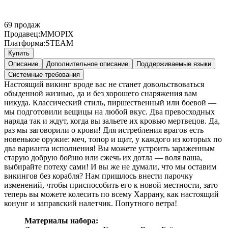
69
продаж
Продавец:
MMOPIX
Платформа:
STEAM
Купить
Описание
Дополнительное описание
Поддерживаемые языки
Системные требования
Настоящий викинг вроде вас не станет довольствоваться
обыденной жизнью, да и без хорошего снаряжения вам
никуда. Классический стиль, пиршественный или боевой —
мы подготовили вещицы на любой вкус. Два превосходных
наряда так и ждут, когда вы зальете их кровью мертвецов. Да,
раз мы заговорили о крови! Для истребления врагов есть
новенькое оружие: меч, топор и щит, у каждого из которых по
два варианта исполнения! Вы можете устроить зараженным
старую добрую бойню или сжечь их дотла — воля ваша,
выбирайте потеху сами! И вы же не думали, что мы оставим
викингов без корабля? Нам пришлось внести парочку
изменений, чтобы приспособить его к новой местности, зато
теперь вы можете колесить по всему Харрану, как настоящий
конунг и заправский налетчик. Попутного ветра!
Материалы набора: