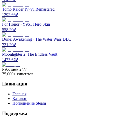
Tomb Raider IV-VI Remastered
1292.66
₽
For Honor - Y9S1 Hero Skin
558.20
₽
Dune: Awakening - The Water Wars DLC
721.20
₽
Moonlighter 2: The Endless Vault
1473.67
₽
Работаем 24/7
75,000+ клиентов
Навигация
Главная
Каталог
Пополнение Steam
Поддержка