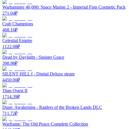
Warhammer 40,000: Space Marine 2 - Imperial Fists Cosmetic Pack
271.04
₽
Crab Champions
468.16
₽
Celestial Empire
1122.08
₽
Dead by Daylight - Sinister Grace
398.98
₽
SILENT HILL f - Digital Deluxe steam
4450.00
₽
Titan Quest II
1714.39
₽
Dune: Awakening - Raiders of the Broken Lands DLC
711.72
₽
Warframe: The Old Peace Complete Collection