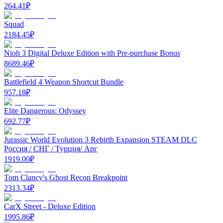
264.41
₽
Squad
2184.45
₽
Nioh 3 Digital Deluxe Edition with Pre-purchase Bonus
8689.46
₽
Battlefield 4 Weapon Shortcut Bundle
957.18
₽
Elite Dangerous: Odyssey
692.77
₽
Jurassic World Evolution 3 Rebirth Expansion STEAM DLC
Россия / СНГ / Турция/ Арг
1919.00
₽
Tom Clancy's Ghost Recon Breakpoint
2313.34
₽
CarX Street - Deluxe Edition
1995.86
₽