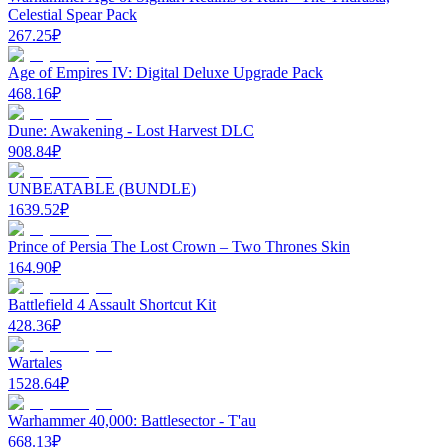
Celestial Spear Pack
267.25
₽
Age of Empires IV: Digital Deluxe Upgrade Pack
468.16
₽
Dune: Awakening - Lost Harvest DLC
908.84
₽
UNBEATABLE (BUNDLE)
1639.52
₽
Prince of Persia The Lost Crown – Two Thrones Skin
164.90
₽
Battlefield 4 Assault Shortcut Kit
428.36
₽
Wartales
1528.64
₽
Warhammer 40,000: Battlesector - T'au
668.13
₽