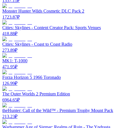
1357.11
₽
Monster Hunter Wilds Cosmetic DLC Pack 2
1723.87
₽
Cities: Skylines - Content Creator Pack: Sports Venues
418.88
₽
Cities: Skylines - Coast to Coast Radio
273.89
₽
MK1: T-1000
471.95
₽
Forza Horizon 5 1966 Toronado
126.99
₽
The Outer Worlds 2 Premium Edition
6964.65
₽
theHunter: Call of the Wild™ - Premium Trophy Mount Pack
213.23
₽
Warhammer Age of Sigmar: Realms of Ruin - The Yndrasta,