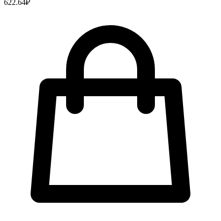
622.64
₽