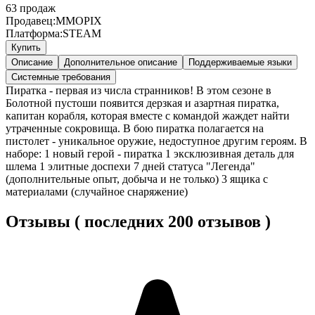
63
продаж
Продавец:
MMOPIX
Платформа:
STEAM
Купить
Описание
Дополнительное описание
Поддерживаемые языки
Системные требования
Пиратка - первая из числа странников! В этом сезоне в
Болотной пустоши появится дерзкая и азартная пиратка,
капитан корабля, которая вместе с командой жаждет найти
утраченные сокровища. В бою пиратка полагается на
пистолет - уникальное оружие, недоступное другим героям. В
наборе: 1 новый герой - пиратка 1 эксклюзивная деталь для
шлема 1 элитные доспехи 7 дней статуса "Легенда"
(дополнительные опыт, добыча и не только) 3 ящика с
материалами (случайное снаряжение)
Отзывы ( последних 200 отзывов )