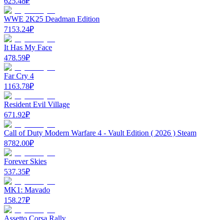
625.48
₽
WWE 2K25 Deadman Edition
7153.24
₽
It Has My Face
478.59
₽
Far Cry 4
1163.78
₽
Resident Evil Village
671.92
₽
Call of Duty Modern Warfare 4 - Vault Edition ( 2026 ) Steam
8782.00
₽
Forever Skies
537.35
₽
MK1: Mavado
158.27
₽
Assetto Corsa Rally