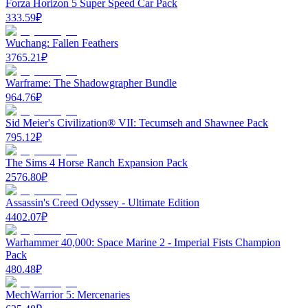
Forza Horizon 5 Super Speed Car Pack
333.59
₽
Wuchang: Fallen Feathers
3765.21
₽
Warframe: The Shadowgrapher Bundle
964.76
₽
Sid Meier's Civilization® VII: Tecumseh and Shawnee Pack
795.12
₽
The Sims 4 Horse Ranch Expansion Pack
2576.80
₽
Assassin's Creed Odyssey - Ultimate Edition
4402.07
₽
Warhammer 40,000: Space Marine 2 - Imperial Fists Champion
Pack
480.48
₽
MechWarrior 5: Mercenaries