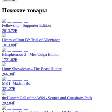
Похожие товары
Fellowship - Supporter Edition
2813.72
₽
Hearts of Iron IV: Trial of Allegiance
1013.09
₽
Blasphemous 2 - Mea Culpa Edition
1721.02
₽
Hunt: Showdown - The Beast Hunter
266.30
₽
MK1: Madam Bo
321.27
₽
theHunter: Call of the Wild - Scopes and Crosshairs Pack
292.84
₽