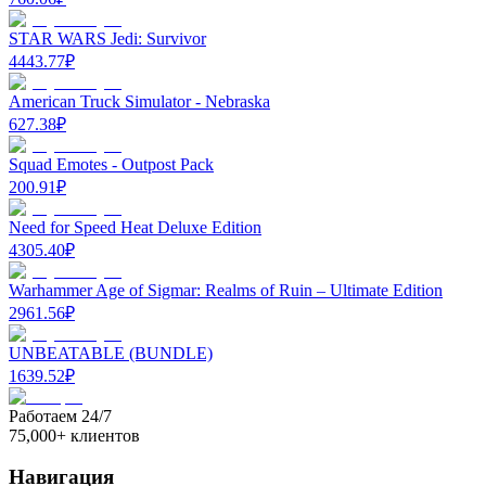
STAR WARS Jedi: Survivor
4443.77
₽
American Truck Simulator - Nebraska
627.38
₽
Squad Emotes - Outpost Pack
200.91
₽
Need for Speed Heat Deluxe Edition
4305.40
₽
Warhammer Age of Sigmar: Realms of Ruin – Ultimate Edition
2961.56
₽
UNBEATABLE (BUNDLE)
1639.52
₽
Работаем 24/7
75,000+ клиентов
Навигация