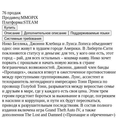
76
продаж
Продавец:
MMOPIX
Платформа:
STEAM
Купить
Описание
Дополнительное описание
Поддерживаемые языки
Системные требования
Нико Беллика, Джонни Клебица и Луиса Лопеса объединяет
одно: они живут в худшем городе Америки. В Либерти-Сити
поклоняются статусу и деньгам: для тех, у кого они есть, этот
город – рай, для всех остальных – кошмар наяву. Нико хочет
порвать с прошлым и начать новую жизнь в стране
безграничных возможностей. Джонни, давний член банды
«Пропащих», оказался втянут в ожесточенное противостояние
между преступными группировками. Луис, ассистент и
телохранитель легендарного импресарио Тони Принса по
прозвищу Голубой Тони, разрывается между верностью семье
и друзьям в мире, где у каждого есть своя цена. Этим трем
героям предстоит бороться за выживание в городе, погрязшем
в насилии и коррупции, и пути их будут пересекаться,
приводя к разрушительным последствиям. В состав полного
издания включена игра Grand Theft Auto IV, а также
дополнения The Lost and Damned («Пропащие и обреченные»)