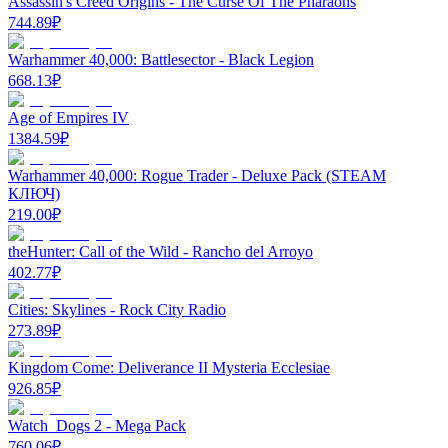
Assassin's Creed Origins - The Curse Of The Pharaohs
744.89
₽
Warhammer 40,000: Battlesector - Black Legion
668.13
₽
Age of Empires IV
1384.59
₽
Warhammer 40,000: Rogue Trader - Deluxe Pack (STEAM
КЛЮЧ)
219.00
₽
theHunter: Call of the Wild - Rancho del Arroyo
402.77
₽
Cities: Skylines - Rock City Radio
273.89
₽
Kingdom Come: Deliverance II Mysteria Ecclesiae
926.85
₽
Watch_Dogs 2 - Mega Pack
760.06
₽