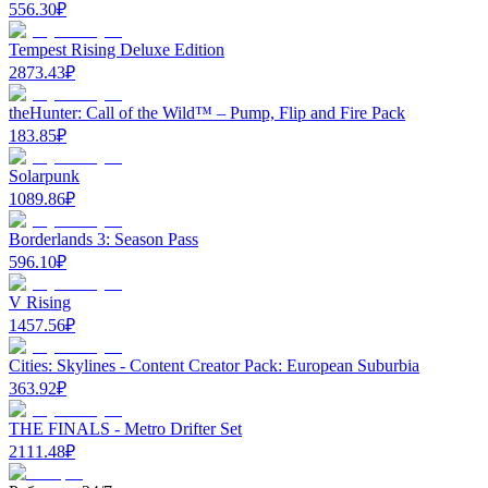
556.30
₽
Tempest Rising Deluxe Edition
2873.43
₽
theHunter: Call of the Wild™ – Pump, Flip and Fire Pack
183.85
₽
Solarpunk
1089.86
₽
Borderlands 3: Season Pass
596.10
₽
V Rising
1457.56
₽
Cities: Skylines - Content Creator Pack: European Suburbia
363.92
₽
THE FINALS - Metro Drifter Set
2111.48
₽