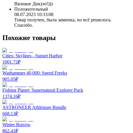
Вяликое Дикую!)))
Положительный
08.07.2023 10:33:08
Товар получен, была заминка, но всё решилось.
Спасибо.
Похожие товары
Cities: Skylines - Sunset Harbor
1001.72
₽
Warhammer 40,000: Speed Freeks
905.05
₽
Fishing Planet: Supernatural Explorer Pack
1374.16
₽
ASTRONEER Athleisure Bundle
668.13
₽
Winter Burrow
862.41
₽