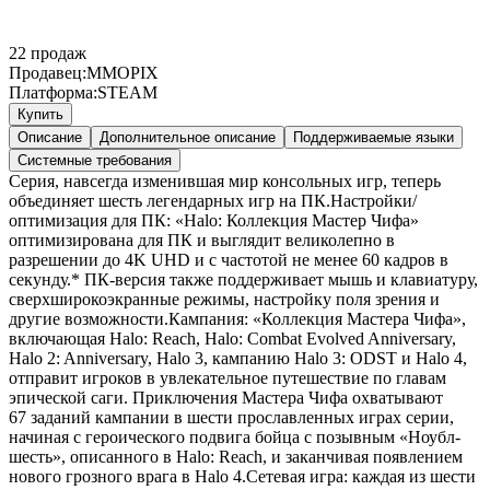
22
продаж
Продавец:
MMOPIX
Платформа:
STEAM
Купить
Описание
Дополнительное описание
Поддерживаемые языки
Системные требования
Серия, навсегда изменившая мир консольных игр, теперь
объединяет шесть легендарных игр на ПК.Настройки/
оптимизация для ПК: «Halo: Коллекция Мастер Чифа»
оптимизирована для ПК и выглядит великолепно в
разрешении до 4K UHD и с частотой не менее 60 кадров в
секунду.* ПК-версия также поддерживает мышь и клавиатуру,
сверхширокоэкранные режимы, настройку поля зрения и
другие возможности.Кампания: «Коллекция Мастера Чифа»,
включающая Halo: Reach, Halo: Combat Evolved Anniversary,
Halo 2: Anniversary, Halo 3, кампанию Halo 3: ODST и Halo 4,
отправит игроков в увлекательное путешествие по главам
эпической саги. Приключения Мастера Чифа охватывают
67 заданий кампании в шести прославленных играх серии,
начиная с героического подвига бойца с позывным «Ноубл-
шесть», описанного в Halo: Reach, и заканчивая появлением
нового грозного врага в Halo 4.Сетевая игра: каждая из шести