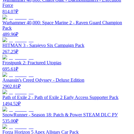
Force
814.07
₽
Warhammer 40,000: Space Marine 2 - Raven Guard Champion
Pack
489.96
₽
HITMAN 3 - Sarajevo Six Campaign Pack
267.25
₽
Frostpunk 2: Fractured Utopias
695.61
₽
Assassin's Creed Odyssey - Deluxe Edition
2902.81
₽
Path of Exile 2 - Path of Exile 2 Early Access Supporter Pack
1494.52
₽
SnowRunner - Season 18: Patch & Power STEAM DLC РУ
535.00
₽
Forza Horizon 5 Apex Allstars Car Pack