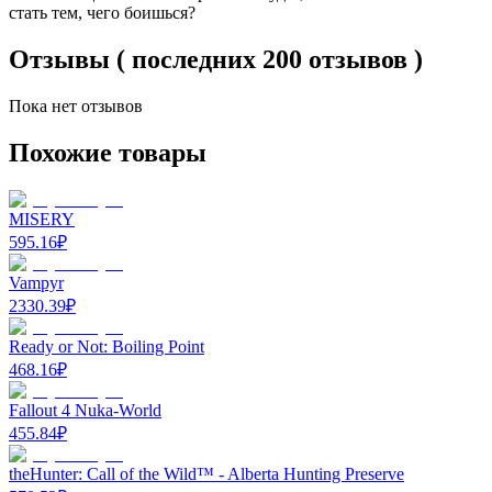
стать тем, чего боишься?
Отзывы ( последних 200 отзывов )
Пока нет отзывов
Похожие товары
MISERY
595.16
₽
Vampyr
2330.39
₽
Ready or Not: Boiling Point
468.16
₽
Fallout 4 Nuka-World
455.84
₽
theHunter: Call of the Wild™ - Alberta Hunting Preserve