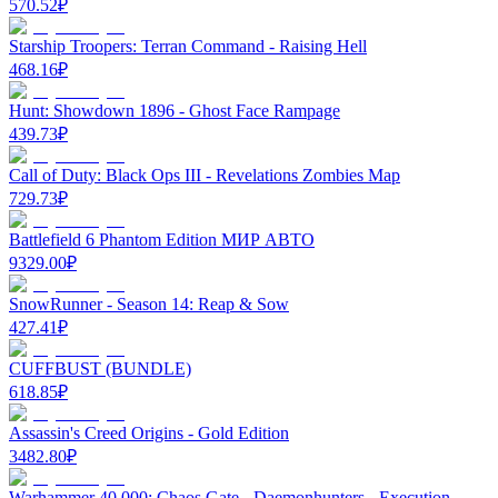
570.52
₽
Starship Troopers: Terran Command - Raising Hell
468.16
₽
Hunt: Showdown 1896 - Ghost Face Rampage
439.73
₽
Call of Duty: Black Ops III - Revelations Zombies Map
729.73
₽
Battlefield 6 Phantom Edition МИР АВТО
9329.00
₽
SnowRunner - Season 14: Reap & Sow
427.41
₽
CUFFBUST (BUNDLE)
618.85
₽
Assassin's Creed Origins - Gold Edition
3482.80
₽
Warhammer 40,000: Chaos Gate - Daemonhunters - Execution