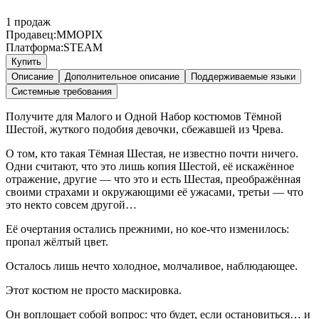
1
продаж
Продавец:
MMOPIX
Платформа:
STEAM
Купить
Описание
Дополнительное описание
Поддерживаемые языки
Системные требования
Получите для Малого и Одной Набор костюмов Тёмной
Шестой, жуткого подобия девочки, сбежавшей из Чрева.
О том, кто такая Тёмная Шестая, не известно почти ничего.
Одни считают, что это лишь копия Шестой, её искажённое
отражение, другие — что это и есть Шестая, преображённая
своими страхами и окружающими её ужасами, третьи — что
это некто совсем другой…
Её очертания остались прежними, но кое-что изменилось:
пропал жёлтый цвет.
Осталось лишь нечто холодное, молчаливое, наблюдающее.
Этот костюм не просто маскировка.
Он воплощает собой вопрос: что будет, если остановиться… и