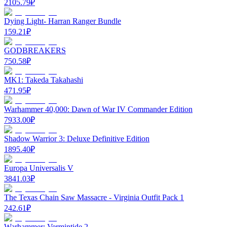
2105.79
₽
Dying Light- Harran Ranger Bundle
159.21
₽
GODBREAKERS
750.58
₽
MK1: Takeda Takahashi
471.95
₽
Warhammer 40,000: Dawn of War IV Commander Edition
7933.00
₽
Shadow Warrior 3: Deluxe Definitive Edition
1895.40
₽
Europa Universalis V
3841.03
₽
The Texas Chain Saw Massacre - Virginia Outfit Pack 1
242.61
₽
Warhammer: Vermintide 2