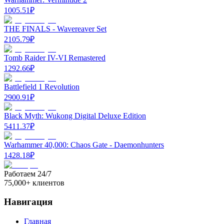
1005.51
₽
THE FINALS - Wavereaver Set
2105.79
₽
Tomb Raider IV-VI Remastered
1292.66
₽
Battlefield 1 Revolution
2900.91
₽
Black Myth: Wukong Digital Deluxe Edition
5411.37
₽
Warhammer 40,000: Chaos Gate - Daemonhunters
1428.18
₽
Работаем 24/7
75,000+ клиентов
Навигация
Главная