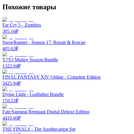
Похожие товары
Far Cry 5 - Zombies
305.16
₽
SnowRunner - Season 17: Repair & Rescue
405.62
₽
Y7S3 Mutiny Season Bundle
1322.04
₽
FINAL FANTASY XIV Online - Complete Edition
3425.94
₽
Dying Light - Godfather Bundle
159.21
₽
Fate/Samurai Remnant Digital Deluxe Edition
4410.60
₽
THE FINALS - The Apothecarion Set