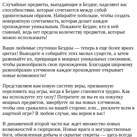
Случайные предметы, выпадающие в Бездне, наделяют вас
способностями, которые сочетаются между собой
удивительным образом. Набирайте побольше, чтобы создать
невероятную сочетаемость, которая делает каждое
прохождение уникальным. Покажите Бездне, кто в ней
главный, ведь нет предела количеству предметов, которые
можно использовать!
Ваши любимые спутники Бездны — теперь в еще более ярких
цветах! Выводите и собирайте этих милых существ, а затем
развивайте их, превращая в мощных уникальных союзников,
чтобы разнообразить свои прохождения. Благодаря широкому
разнообразию хэтчмонов каждое прохождение открывает
новые возможности!
Представляем вам новую систему веры, призванную
переломить ход игры, когда в Бездне становится трудно. Как
вы используете эту силу? Потратите ли вы ее на покупку
мощных предметов, завербуете ли вы новых хэтчмонов,
чтобы они сражались на вашей стороне, или... рискнете всем в
азартной игре? В любом случае, мы верим в вас!
В динамичной второй части вас ждет множество новых
возможностей и сюрпризов. Новые враги и могущественные
боги, обновленная добыча и скрытые секреты — здесь всегда