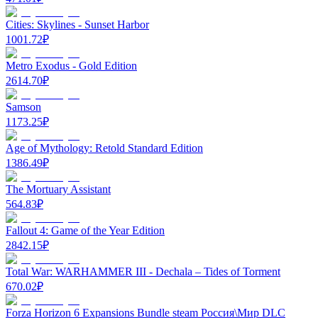
Cities: Skylines - Sunset Harbor
1001.72
₽
Metro Exodus - Gold Edition
2614.70
₽
Samson
1173.25
₽
Age of Mythology: Retold Standard Edition
1386.49
₽
The Mortuary Assistant
564.83
₽
Fallout 4: Game of the Year Edition
2842.15
₽
Total War: WARHAMMER III - Dechala – Tides of Torment
670.02
₽
Forza Horizon 6 Expansions Bundle steam Россия\Мир DLC