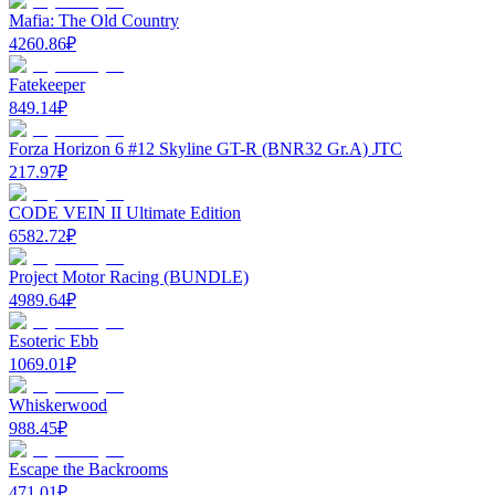
Mafia: The Old Country
4260.86
₽
Fatekeeper
849.14
₽
Forza Horizon 6 #12 Skyline GT-R (BNR32 Gr.A) JTC
217.97
₽
CODE VEIN II Ultimate Edition
6582.72
₽
Project Motor Racing (BUNDLE)
4989.64
₽
Esoteric Ebb
1069.01
₽
Whiskerwood
988.45
₽
Escape the Backrooms
471.01
₽