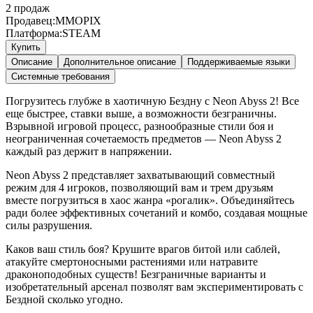
2
продаж
Продавец:
MMOPIX
Платформа:
STEAM
Купить
Описание
Дополнительное описание
Поддерживаемые языки
Системные требования
Погрузитесь глубже в хаотичную Бездну с Neon Abyss 2! Все
еще быстрее, ставки выше, а возможности безграничны.
Взрывной игровой процесс, разнообразные стили боя и
неограниченная сочетаемость предметов — Neon Abyss 2
каждый раз держит в напряжении.
Neon Abyss 2 представляет захватывающий совместный
режим для 4 игроков, позволяющий вам и трем друзьям
вместе погрузиться в хаос жанра «рогалик». Объединяйтесь
ради более эффективных сочетаний и комбо, создавая мощные
силы разрушения.
Каков ваш стиль боя? Крушите врагов битой или саблей,
атакуйте смертоносными растениями или натравите
драконоподобных существ! Безграничные варианты и
изобретательный арсенал позволят вам экспериментировать с
Бездной сколько угодно.