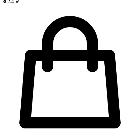
862.41
₽