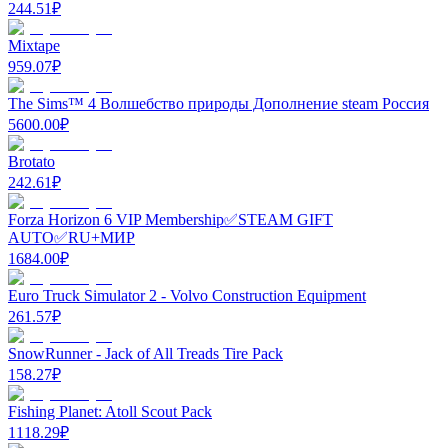
244.51
₽
Mixtape
959.07
₽
The Sims™ 4 Волшебство природы Дополнение steam Роcсия
5600.00
₽
Brotato
242.61
₽
Forza Horizon 6 VIP Membership✅STEAM GIFT
AUTO✅RU+МИР
1684.00
₽
Euro Truck Simulator 2 - Volvo Construction Equipment
261.57
₽
SnowRunner - Jack of All Treads Tire Pack
158.27
₽
Fishing Planet: Atoll Scout Pack
1118.29
₽