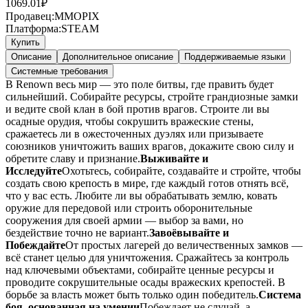
1069.01
₽
Продавец:
MMOPIX
Платформа:
STEAM
Купить
Описание
Дополнительное описание
Поддерживаемые языки
Системные требования
В Renown весь мир — это поле битвы, где править будет
сильнейший. Собирайте ресурсы, стройте грандиозные замки
и ведите свой клан в бой против врагов. Строите ли вы
осадные орудия, чтобы сокрушить вражеские стены,
сражаетесь ли в ожесточенных дуэлях или призываете
союзников уничтожить ваших врагов, докажите свою силу и
обретите славу и признание.
Выживайте и
Исследуйте
Охотьтесь, собирайте, создавайте и стройте, чтобы
создать свою крепость в мире, где каждый готов отнять всё,
что у вас есть. Любите ли вы обрабатывать землю, ковать
оружие для передовой или строить оборонительные
сооружения для своей армии — выбор за вами, но
бездействие точно не вариант.
Завоёвывайте и
Побеждайте
От простых лагерей до величественных замков —
всё станет целью для уничтожения. Сражайтесь за контроль
над ключевыми объектами, собирайте ценные ресурсы и
проводите сокрушительные осады вражеских крепостей. В
борьбе за власть может быть только один победитель.
Система
боя, основанная на умении
Побеждает не случай, а