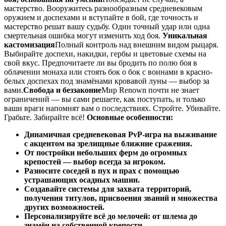
мастерство. Вооружитесь разнообразным средневековым
оружием и доспехами и вступайте в бой, где точность и
мастерство решат вашу судьбу. Один точный удар или одна
смертельная ошибка могут изменить ход боя.
Уникальная
кастомизация
Полный контроль над внешним видом рыцаря.
Выбирайте доспехи, накидки, гербы и цветовые схемы на
свой вкус. Предпочитаете ли вы бродить по полю боя в
облачении монаха или стоять бок о бок с воинами в красно-
белых доспехах под знамёнами кровавой луны — выбор за
вами.
Свобода и беззаконие
Мир Renown почти не знает
ограничений — вы сами решаете, как поступать, и только
ваши враги напомнят вам о последствиях. Стройте. Убивайте.
Грабьте. Забирайте всё!
Основные особенности:
Динамичная средневековая PvP-игра на выживание
с акцентом на зрелищные ближние сражения.
От постройки небольших ферм до огромных
крепостей — выбор всегда за игроком.
Разносите соседей в пух и прах с помощью
устрашающих осадных машин.
Создавайте системы для захвата территорий,
получения титулов, присвоения званий и множества
других возможностей.
Персонализируйте всё до мелочей: от шлема до
знамён на собственной крепости.