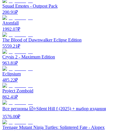
Squad Emotes - Outpost Pack
200.91
₽
Atomfall
1992.07
₽
The Blood of Dawnwalker Eclipse Edition
5559.21
₽
Crysis 2 - Maximum Edition
963.81
₽
Eclipsium
485.22
₽
Project Zomboid
862.41
₽
Все регионы ☑️⭐Silent Hill f (2025) + выбор издания
3576.00
₽
Teenage Mutant Ninja Turtles: Splintered Fate - Alopex