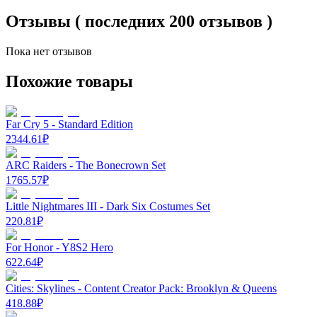
Отзывы ( последних 200 отзывов )
Пока нет отзывов
Похожие товары
Far Cry 5 - Standard Edition
2344.61
₽
ARC Raiders - The Bonecrown Set
1765.57
₽
Little Nightmares III - Dark Six Costumes Set
220.81
₽
For Honor - Y8S2 Hero
622.64
₽
Cities: Skylines - Content Creator Pack: Brooklyn & Queens
418.88
₽