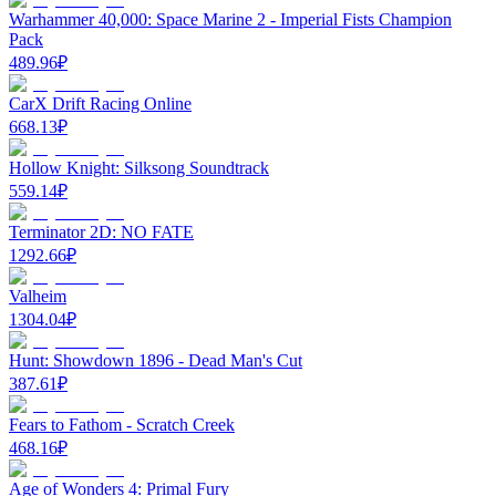
Warhammer 40,000: Space Marine 2 - Imperial Fists Champion
Pack
489.96
₽
CarX Drift Racing Online
668.13
₽
Hollow Knight: Silksong Soundtrack
559.14
₽
Terminator 2D: NO FATE
1292.66
₽
Valheim
1304.04
₽
Hunt: Showdown 1896 - Dead Man's Cut
387.61
₽
Fears to Fathom - Scratch Creek
468.16
₽
Age of Wonders 4: Primal Fury