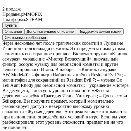
2
продаж
Продавец:
MMOPIX
Платформа:
STEAM
Купить
Описание
Дополнительное описание
Поддерживаемые языки
Системные требования
Через несколько лет после трагических событий в Луизиане
Итан попытался наладить жизнь. Эти предметы помогут вам
вспомнить его страшное прошлое. Включает оружие «Клинок
самурая», украшение «Мистер Вездесущий», визуальный
фильтр, особую музыку для безопасной комнаты и другие
вещи из прошлого Итана. В наборе: – «Клинок самурая» —
AW Model-01; – фильтр «Найденная плёнка Resident Evil 7»; –
магнитофон для сохранений из Resident Evil 7; – музыка Go
Tell Aunt Rhody для безопасной комнаты; – украшение мистера
Вездесущего; – доступ к уровню сложности «Жуткая
деревня»; – артбук «Трагедия Итана Уинтерса»; – Досье семьи
Бейкеров. Вы получите предмет, который моментально
разблокирует доступ к невероятно высокому уровню
сложности «Жуткая деревня». Этот режим также открывается
при выполнении определённых условий в игре. Если вы уже
разблокировали этот уровень сложности, предмет ни на что
не повлияет.