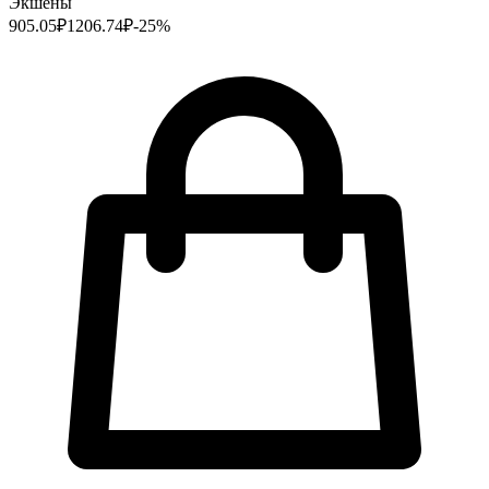
Экшены
905.05
₽
1206.74
₽
-
25
%