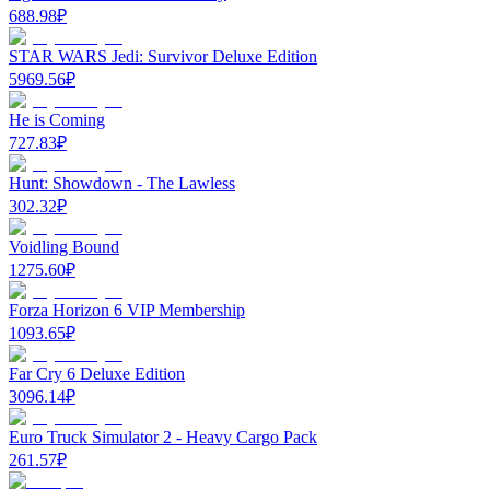
688.98
₽
STAR WARS Jedi: Survivor Deluxe Edition
5969.56
₽
He is Coming
727.83
₽
Hunt: Showdown - The Lawless
302.32
₽
Voidling Bound
1275.60
₽
Forza Horizon 6 VIP Membership
1093.65
₽
Far Cry 6 Deluxe Edition
3096.14
₽
Euro Truck Simulator 2 - Heavy Cargo Pack
261.57
₽