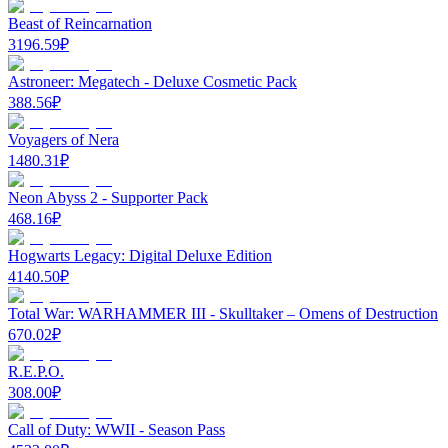
Beast of Reincarnation
3196.59
₽
Astroneer: Megatech - Deluxe Cosmetic Pack
388.56
₽
Voyagers of Nera
1480.31
₽
Neon Abyss 2 - Supporter Pack
468.16
₽
Hogwarts Legacy: Digital Deluxe Edition
4140.50
₽
Total War: WARHAMMER III - Skulltaker – Omens of Destruction
670.02
₽
R.E.P.O.
308.00
₽
Call of Duty: WWII - Season Pass