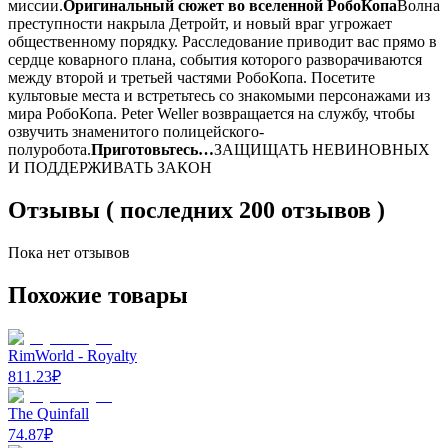
миссии.
Оригинальный сюжет во вселенной РобоКопа
Волна
преступности накрыла Детройт, и новый враг угрожает
общественному порядку. Расследование приводит вас прямо в
сердце коварного плана, события которого разворачиваются
между второй и третьей частями РобоКопа. Посетите
культовые места и встретьтесь со знакомыми персонажами из
мира РобоКопа. Peter Weller возвращается на службу, чтобы
озвучить знаменитого полицейского-
полуробота.
Приготовьтесь…
ЗАЩИЩАТЬ НЕВИНОВНЫХ
И ПОДДЕРЖИВАТЬ ЗАКОН
Отзывы ( последних 200 отзывов )
Пока нет отзывов
Похожие товары
RimWorld - Royalty
811.23
₽
The Quinfall
74.87
₽