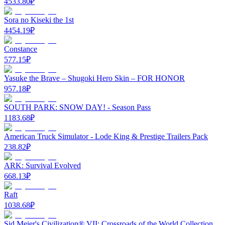
4533.80
₽
Sora no Kiseki the 1st
4454.19
₽
Constance
577.15
₽
Yasuke the Brave – Shugoki Hero Skin – FOR HONOR
957.18
₽
SOUTH PARK: SNOW DAY! - Season Pass
1183.68
₽
American Truck Simulator - Lode King & Prestige Trailers Pack
238.82
₽
ARK: Survival Evolved
668.13
₽
Raft
1038.68
₽
Sid Meier's Civilization® VII: Crossroads of the World Collection