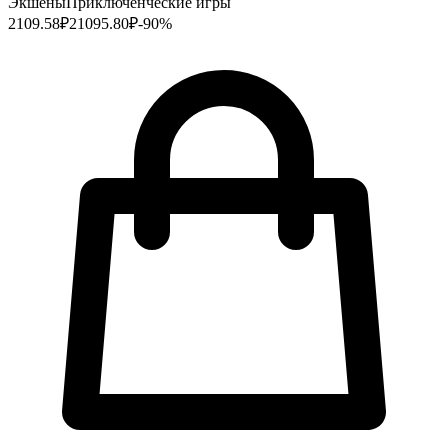
Экшены
Приключенческие игры
2109.58
₽
21095.80
₽
-
90
%