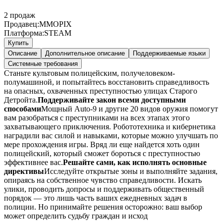
2
продаж
Продавец:
MMOPIX
Платформа:
STEAM
Купить
Описание
Дополнительное описание
Поддерживаемые языки
Системные требования
Станьте культовым полицейским, получеловеком-
полумашиной, и попытайтесь восстановить справедливость
на опасных, охваченных преступностью улицах Старого
Детройта.
Поддерживайте закон всеми доступными
способами
Мощный Auto-9 и другие 20 видов оружия помогут
вам разобраться с преступниками на всех этапах этого
захватывающего приключения. Робототехника и кибернетика
наградили вас силой и навыками, которые можно улучшать по
мере прохождения игры. Вряд ли еще найдется хоть один
полицейский, который сможет бороться с преступностью
эффективнее вас.
Решайте сами, как исполнять основные
директивы
Исследуйте открытые зоны и выполняйте задания,
опираясь на собственное чувство справедливости. Искать
улики, проводить допросы и поддерживать общественный
порядок — это лишь часть ваших ежедневных задач в
полиции. Но принимайте решения осторожно: ваш выбор
может определить судьбу граждан и исход