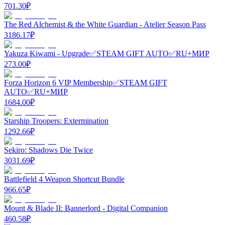
701.30
₽
The Red Alchemist & the White Guardian - Atelier Season Pass
3186.17
₽
Yakuza Kiwami - Upgrade✅STEAM GIFT AUTO✅RU+МИР
273.00
₽
Forza Horizon 6 VIP Membership✅STEAM GIFT
AUTO✅RU+МИР
1684.00
₽
Starship Troopers: Extermination
1292.66
₽
Sekiro: Shadows Die Twice
3031.69
₽
Battlefield 4 Weapon Shortcut Bundle
966.65
₽
Mount & Blade II: Bannerlord - Digital Companion
460.58
₽