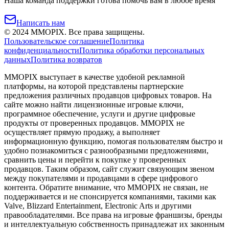
Наша команда поддержки готова помочь вам в любое время
Написать нам
©
2024
MMOPIX.
Все права защищены.
Пользовательское соглашение
Политика
конфиденциальности
Политика обработки персональных
данных
Политика возвратов
MMOPIX выступает в качестве удобной рекламной
платформы, на которой представлены партнерские
предложения различных продавцов цифровых товаров. На
сайте можно найти лицензионные игровые ключи,
программное обеспечение, услуги и другие цифровые
продукты от проверенных продавцов. MMOPIX не
осуществляет прямую продажу, а выполняет
информационную функцию, помогая пользователям быстро и
удобно познакомиться с разнообразными предложениями,
сравнить цены и перейти к покупке у проверенных
продавцов. Таким образом, сайт служит связующим звеном
между покупателями и продавцами в сфере цифрового
контента. Обратите внимание, что MMOPIX не связан, не
поддерживается и не спонсируется компаниями, такими как
Valve, Blizzard Entertainment, Electronic Arts и другими
правообладателями. Все права на игровые франшизы, бренды
и интеллектуальную собственность принадлежат их законным