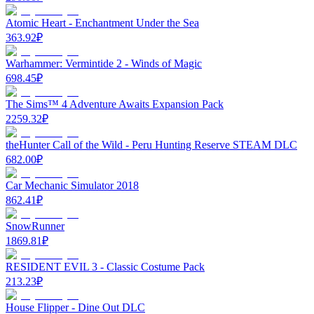
Atomic Heart - Enchantment Under the Sea
363.92
₽
Warhammer: Vermintide 2 - Winds of Magic
698.45
₽
The Sims™ 4 Adventure Awaits Expansion Pack
2259.32
₽
theHunter Call of the Wild - Peru Hunting Reserve STEAM DLC
682.00
₽
Car Mechanic Simulator 2018
862.41
₽
SnowRunner
1869.81
₽
RESIDENT EVIL 3 - Classic Costume Pack
213.23
₽
House Flipper - Dine Out DLC