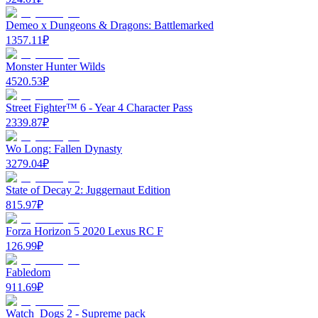
Demeo x Dungeons & Dragons: Battlemarked
1357.11
₽
Monster Hunter Wilds
4520.53
₽
Street Fighter™ 6 - Year 4 Character Pass
2339.87
₽
Wo Long: Fallen Dynasty
3279.04
₽
State of Decay 2: Juggernaut Edition
815.97
₽
Forza Horizon 5 2020 Lexus RC F
126.99
₽
Fabledom
911.69
₽
Watch_Dogs 2 - Supreme pack