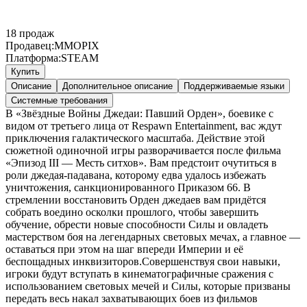
18
продаж
Продавец:
MMOPIX
Платформа:
STEAM
Купить
Описание
Дополнительное описание
Поддерживаемые языки
Системные требования
В «Звёздные Войны Джедаи: Павший Орден», боевике с
видом от третьего лица от Respawn Entertainment, вас ждут
приключения галактического масштаба. Действие этой
сюжетной одиночной игры разворачивается после фильма
«Эпизод III — Месть ситхов». Вам предстоит очутиться в
роли джедая-падавана, которому едва удалось избежать
уничтожения, санкционированного Приказом 66. В
стремлении восстановить Орден джедаев вам придётся
собрать воедино осколки прошлого, чтобы завершить
обучение, обрести новые способности Силы и овладеть
мастерством боя на легендарных световых мечах, а главное —
оставаться при этом на шаг впереди Империи и её
беспощадных инквизиторов.Совершенствуя свои навыки,
игроки будут вступать в кинематографичные сражения с
использованием световых мечей и Силы, которые призваны
передать весь накал захватывающих боев из фильмов