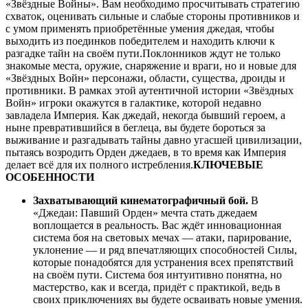
«Звёздные Войны». Вам необходимо просчитывать стратегию
схваток, оценивать сильные и слабые стороны противников и
с умом применять приобретённые умения джедая, чтобы
выходить из поединков победителем и находить ключи к
разгадке тайн на своём пути.Поклонников ждут не только
знакомые места, оружие, снаряжение и враги, но и новые для
«Звёздных Войн» персонажи, области, существа, дроиды и
противники. В рамках этой аутентичной истории «Звёздных
Войн» игроки окажутся в галактике, которой недавно
завладела Империя. Как джедай, некогда бывший героем, а
ныне превратившийся в беглеца, вы будете бороться за
выживание и разгадывать тайны давно угасшей цивилизации,
пытаясь возродить Орден джедаев, в то время как Империя
делает всё для их полного истребления.
КЛЮЧЕВЫЕ
ОСОБЕННОСТИ
Захватывающий кинематографичный бой.
В
«Джедаи: Павший Орден» мечта стать джедаем
воплощается в реальность. Вас ждёт инновационная
система боя на световых мечах — атаки, парирование,
уклонение — и ряд впечатляющих способностей Силы,
которые понадобятся для устранения всех препятствий
на своём пути. Система боя интуитивно понятна, но
мастерство, как и всегда, придёт с практикой, ведь в
своих приключениях вы будете осваивать новые умения.