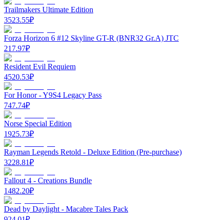
Trailmakers Ultimate Edition
3523.55
₽
Forza Horizon 6 #12 Skyline GT-R (BNR32 Gr.A) JTC
217.97
₽
Resident Evil Requiem
4520.53
₽
For Honor - Y9S4 Legacy Pass
747.74
₽
Norse Special Edition
1925.73
₽
Rayman Legends Retold - Deluxe Edition (Pre-purchase)
3228.81
₽
Fallout 4 - Creations Bundle
1482.20
₽
Dead by Daylight - Macabre Tales Pack
924.01
₽