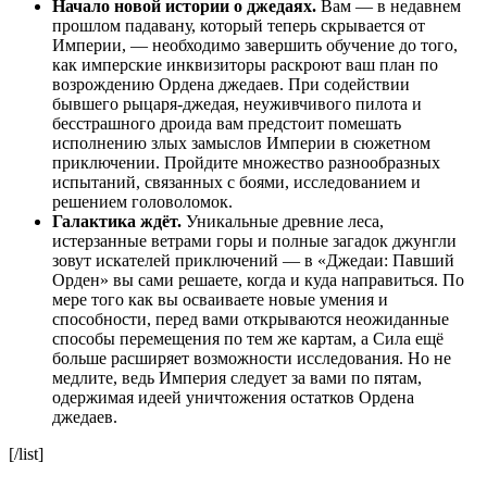
Начало новой истории о джедаях.
Вам — в недавнем
прошлом падавану, который теперь скрывается от
Империи, — необходимо завершить обучение до того,
как имперские инквизиторы раскроют ваш план по
возрождению Ордена джедаев. При содействии
бывшего рыцаря-джедая, неуживчивого пилота и
бесстрашного дроида вам предстоит помешать
исполнению злых замыслов Империи в сюжетном
приключении. Пройдите множество разнообразных
испытаний, связанных с боями, исследованием и
решением головоломок.
Галактика ждёт.
Уникальные древние леса,
истерзанные ветрами горы и полные загадок джунгли
зовут искателей приключений — в «Джедаи: Павший
Орден» вы сами решаете, когда и куда направиться. По
мере того как вы осваиваете новые умения и
способности, перед вами открываются неожиданные
способы перемещения по тем же картам, а Сила ещё
больше расширяет возможности исследования. Но не
медлите, ведь Империя следует за вами по пятам,
одержимая идеей уничтожения остатков Ордена
джедаев.
[/list]