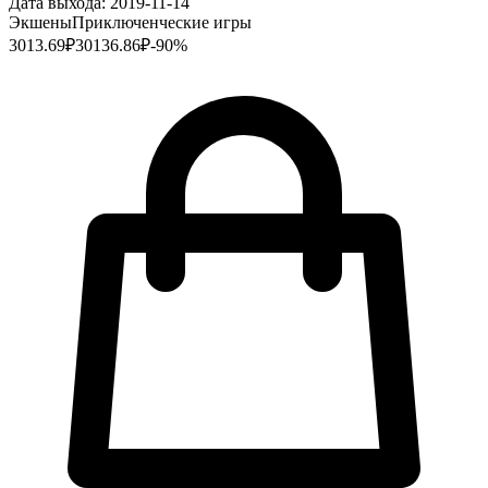
Дата выхода:
2019-11-14
Экшены
Приключенческие игры
3013.69
₽
30136.86
₽
-
90
%