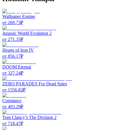
Wallpaper Engine
от
269.73
₽
Jurassic World Evolution 2
от
271.35
₽
Hearts of Iron IV
от
856.17
₽
DOOM Eternal
от
327.24
₽
ZERO PARADES For Dead Spies
от
1556.82
₽
Constance
от
493.29
₽
Tom Clancy’s The Division 2
от
718.47
₽