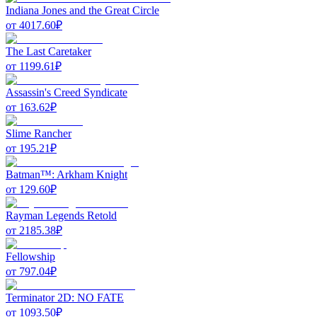
Indiana Jones and the Great Circle
от
4017.60
₽
The Last Caretaker
от
1199.61
₽
Assassin's Creed Syndicate
от
163.62
₽
Slime Rancher
от
195.21
₽
Batman™: Arkham Knight
от
129.60
₽
Rayman Legends Retold
от
2185.38
₽
Fellowship
от
797.04
₽
Terminator 2D: NO FATE
от
1093.50
₽