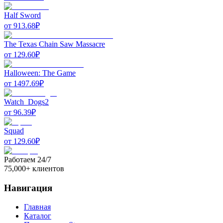
Half Sword
от
913.68
₽
The Texas Chain Saw Massacre
от
129.60
₽
Halloween: The Game
от
1497.69
₽
Watch_Dogs2
от
96.39
₽
Squad
от
129.60
₽
Работаем 24/7
75,000+ клиентов
Навигация
Главная
Каталог