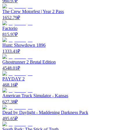
960.97
₽
The Crew Motorfest | Year 2 Pass
1652.79
₽
Factorio
815.97
₽
Hunt: Showdown 1896
1333.41
₽
Ghostrunner 2 Brutal Edition
4548.01
₽
PAYDAY 2
468.16
₽
American Truck Simulator - Kansas
627.38
₽
Dead by Daylight - Maddening Darkness Pack
495.65
₽
South Park: The Stick of Truth