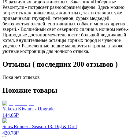
19 различных видов животных. Заказник «Побережье
Ревонтули» потрясает разнообразием фауны. Здесь можно
встретить как новые виды животных, так и ставших уже
привычными глухарей, тетеревов, бурых медведей,
белохвостых оленей, енотовидных собак и многих других
зверей.• Волшебный свет северного сияния в ночном небе.•
Природные достопримечательности: большой ледниковый
котел, внушительные останцы горных пород и чудесное
ущелье.• Размеченные пешие маршруты и тропы, а также
уютные костровища для ночного отдыха.
Отзывы ( последних 200 отзывов )
Пока нет отзывов
Похожие товары
Yakuza Kiwami - Upgrade
144.05
₽
SnowRunner - Season 13: Dig & Drill
420.78
₽