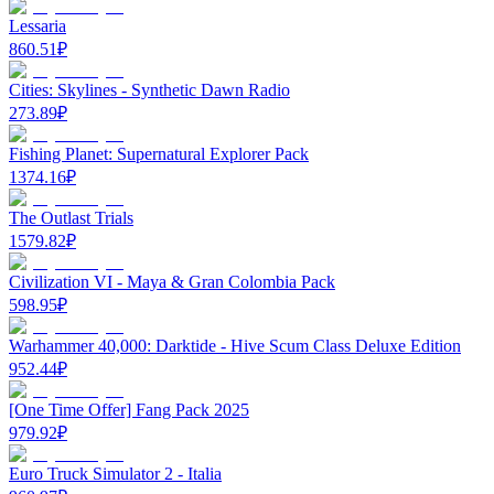
Lessaria
860.51
₽
Cities: Skylines - Synthetic Dawn Radio
273.89
₽
Fishing Planet: Supernatural Explorer Pack
1374.16
₽
The Outlast Trials
1579.82
₽
Civilization VI - Maya & Gran Colombia Pack
598.95
₽
Warhammer 40,000: Darktide - Hive Scum Class Deluxe Edition
952.44
₽
[One Time Offer] Fang Pack 2025
979.92
₽
Euro Truck Simulator 2 - Italia