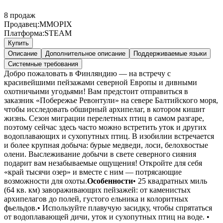
8
продаж
Продавец:
MMOPIX
Платформа:
STEAM
Купить
Описание
Дополнительное описание
Поддерживаемые языки
Системные требования
Добро пожаловать в Финляндию — на встречу с
красивейшими пейзажами северной Европы и дивными
охотничьими угодьями! Вам предстоит отправиться в
заказник «Побережье Ревонтули» на севере Балтийского моря,
чтобы исследовать обширный архипелаг, в котором кишит
жизнь. Сезон миграции перелетных птиц в самом разгаре,
поэтому сейчас здесь часто можно встретить уток и других
водоплавающих и сухопутных птиц. В изобилии встречается
и более крупная добыча: бурые медведи, лоси, белохвостые
олени. Выслеживание добычи в свете северного сияния
подарит вам незабываемые ощущения! Откройте для себя
«край тысячи озер» и вместе с ним — потрясающие
возможности для охоты.
Особенности
• 25 квадратных миль
(64 кв. км) завораживающих пейзажей: от каменистых
архипелагов до полей, густого ельника и колоритных
фьельдов.• Используйте плавучую засидку, чтобы спрятаться
от водоплавающей дичи, уток и сухопутных птиц на воде. •