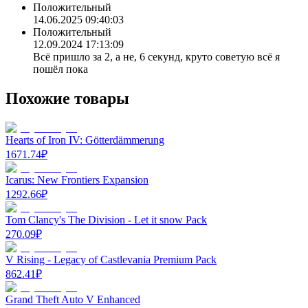
Положительный
14.06.2025 09:40:03
Положительный
12.09.2024 17:13:09
Всё пришло за 2, а не, 6 секунд, круто советую всё я
пошёл пока
Похожие товары
Hearts of Iron IV: Götterdämmerung
1671.74
₽
Icarus: New Frontiers Expansion
1292.66
₽
Tom Clancy's The Division - Let it snow Pack
270.09
₽
V Rising - Legacy of Castlevania Premium Pack
862.41
₽
Grand Theft Auto V Enhanced