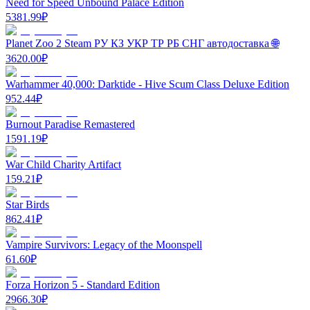
Need for Speed Unbound Palace Edition
5381.99
₽
Planet Zoo 2 Steam РУ КЗ УКР ТР РБ СНГ автодоставка 🌐
3620.00
₽
Warhammer 40,000: Darktide - Hive Scum Class Deluxe Edition
952.44
₽
Burnout Paradise Remastered
1591.19
₽
War Child Charity Artifact
159.21
₽
Star Birds
862.41
₽
Vampire Survivors: Legacy of the Moonspell
61.60
₽
Forza Horizon 5 - Standard Edition
2966.30
₽