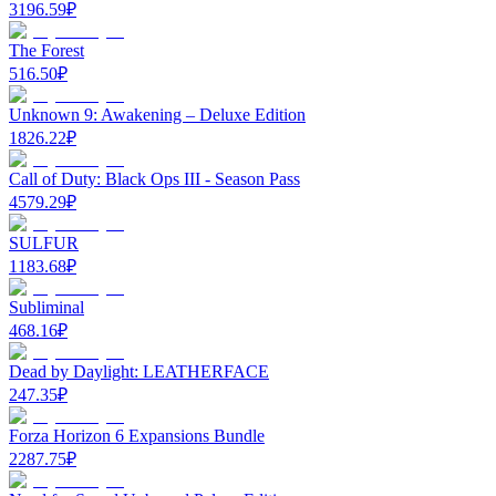
3196.59
₽
The Forest
516.50
₽
Unknown 9: Awakening – Deluxe Edition
1826.22
₽
Call of Duty: Black Ops III - Season Pass
4579.29
₽
SULFUR
1183.68
₽
Subliminal
468.16
₽
Dead by Daylight: LEATHERFACE
247.35
₽
Forza Horizon 6 Expansions Bundle
2287.75
₽