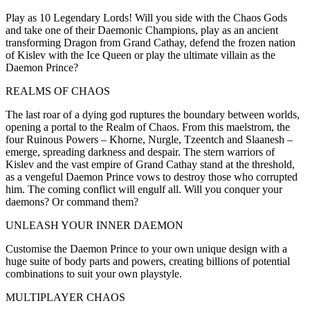
Play as 10 Legendary Lords! Will you side with the Chaos Gods
and take one of their Daemonic Champions, play as an ancient
transforming Dragon from Grand Cathay, defend the frozen nation
of Kislev with the Ice Queen or play the ultimate villain as the
Daemon Prince?
REALMS OF CHAOS
The last roar of a dying god ruptures the boundary between worlds,
opening a portal to the Realm of Chaos. From this maelstrom, the
four Ruinous Powers – Khorne, Nurgle, Tzeentch and Slaanesh –
emerge, spreading darkness and despair. The stern warriors of
Kislev and the vast empire of Grand Cathay stand at the threshold,
as a vengeful Daemon Prince vows to destroy those who corrupted
him. The coming conflict will engulf all. Will you conquer your
daemons? Or command them?
UNLEASH YOUR INNER DAEMON
Customise the Daemon Prince to your own unique design with a
huge suite of body parts and powers, creating billions of potential
combinations to suit your own playstyle.
MULTIPLAYER CHAOS