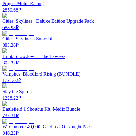
Project Motor Racing
2850.68
₽
Cities: Skylines - Deluxe Edition Upgrade Pack
688.98
₽
Cities: Skylines - Snowfall
883.26
₽
Hunt: Showdown - The Lawless
302.32
₽
Vampires: Bloodlord Rising (BUNDLE)
1721.02
₽
Slay the Spire 2
1228.22
₽
Battlefield 1 Shortcut Kit: Medic Bundle
737.31
₽
Warhammer 40,000: Gladius - Onslaught Pack
340.22
₽