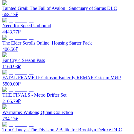
Tainted Grail: The Fall of Avalon - Sanctuary of Sarras DLC
668.13
₽
Need for Speed Unbound
4443.77
₽
The Elder Scrolls Online: Housing Starter Pack
406.56
₽
Far Cry 4 Season Pass
1160.93
₽
FATAL FRAME II: Crimson Butterfly REMAKE steam МИР
5500.00
₽
THE FINALS - Metro Drifter Set
2105.79
₽
Warframe: Wukong Qitian Collection
794.17
₽
Tom Clancy's The Division 2 Battle for Brooklyn Deluxe DLC