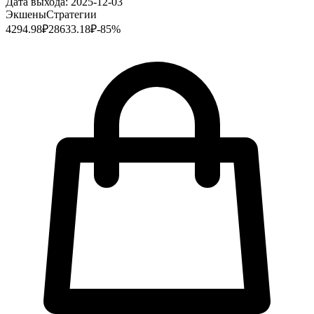
Дата выхода:
2025-12-03
Экшены
Стратегии
4294.98
₽
28633.18
₽
-
85
%