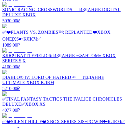
SONIC RACING: CROSSWORLDS — ИЗДАНИЕ DIGITAL
DELUXE XBOX
5030.00
₽
✅❤️PLANTS VS. ZOMBIES™: REPLANTED❤️XBOX
ONE|XS🔑КЛЮЧ✅
1089.00
₽
КЛЮЧ BATTLEFIELD 6: ИЗДАНИЕ «ФАНТОМ» XBOX
SERIES S|X
4100.00
₽
DIABLO® IV: LORD OF HATRED™ — ИЗДАНИЕ
ULTIMATE XBOX КЛЮЧ
5210.00
₽
✅FINAL FANTASY TACTICS THE IVALICE CHRONICLES
DELUXE✅XBOX|XS
4077.00
₽
✅❤️SILENT HILL F❤️XBOX SERIES X|S+PC WIN🔑КЛЮЧ✅