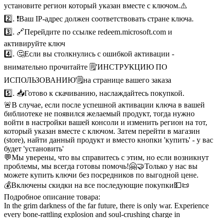
установите регион который указан вместе с ключом.⚠️
2️⃣. ❗Ваш IP-адрес должен соответствовать стране ключа.
3️⃣. 🔗Перейдите по ссылке redeem.microsoft.com и
активируйте ключ
4️⃣. 🤔Если вы столкнулись с ошибкой активации -
внимательно прочитайте 🗒️️'ИНСТРУКЦИЮ ПО
ИСПОЛЬЗОВАНИЮ'🗒️️на странице вашего заказа
5️⃣. 📥Готово к скачиванию, наслаждайтесь покупкой.
🚨В случае, если после успешной активации ключа в вашей
библиотеке не появился желаемый продукт, тогда нужно
войти в настройки вашей консоли и изменить регион на тот,
который указан вместе с ключом. Затем перейти в магазин
(store), найти данный продукт и вместо кнопки 'купить' - у вас
будет 'установить'
💬Мы уверены, что вы справитесь с этим, но если возникнут
проблемы, мы всегда готовы помочь!🤗
🤝Только у нас вы
можете купить ключи без посредников по выгодной цене.
💰Включены скидки на все последующие покупки💵
📜
Подробное описание товара:
In the grim darkness of the far future, there is only war. Experience
every bone-rattling explosion and soul-crushing charge in