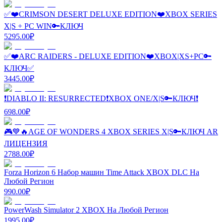
✅❤️CRIMSON DESERT DELUXE EDITION❤️XBOX SERIES
X|S + PC WIN🔑КЛЮЧ
5295.00
₽
✅❤️ARC RAIDERS - DELUXE EDITION❤️XBOX|XS+PC🔑
КЛЮЧ✅
3445.00
₽
❗DIABLO II: RESURRECTED❗XBOX ONE/X|S🔑КЛЮЧ❗
698.00
₽
🎮💙🔥AGE OF WONDERS 4 XBOX SERIES X|S🔑КЛЮЧ AR
ЛИЦЕНЗИЯ
2788.00
₽
Forza Horizon 6 Набор машин Time Attack XBOX DLC На
Любой Регион
990.00
₽
PowerWash Simulator 2 XBOX На Любой Регион
1995.00
₽