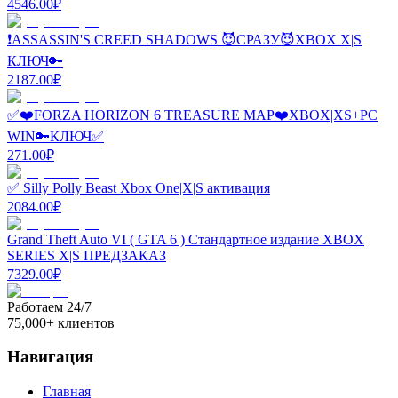
4546.00
₽
❗ASSASSIN'S CREED SHADOWS 😈СРАЗУ😈XBOX X|S
КЛЮЧ🔑
2187.00
₽
✅❤️FORZA HORIZON 6 TREASURE MAP❤️XBOX|XS+PC
WIN🔑КЛЮЧ✅
271.00
₽
✅ Silly Polly Beast Xbox One|X|S активация
2084.00
₽
Grand Theft Auto VI ( GTA 6 ) Стандартное издание XBOX
SERIES X|S ПРЕДЗАКАЗ
7329.00
₽
Работаем 24/7
75,000+ клиентов
Навигация
Главная