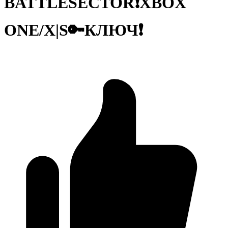
BATTLESECTOR❗XBOX
ONE/X|S🔑КЛЮЧ❗