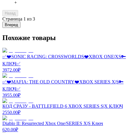
+
Назад
Страница
1
из
3
Вперед
Похожие товары
✅❤️SONIC RACING: CROSSWORLDS❤️XBOX ONE|XS🔑
КЛЮЧ✅
3972.00
₽
✅❤️MAFIA: THE OLD COUNTRY❤️XBOX SERIES X|S🔑
КЛЮЧ✅
3955.00
₽
КОД СРАЗУ - BATTLEFIELD 6 XBOX SERIES S|X КЛЮЧ
2550.00
₽
Diablo II: Resurrected Xbox One/SERIES X|S Ключ
620.00
₽