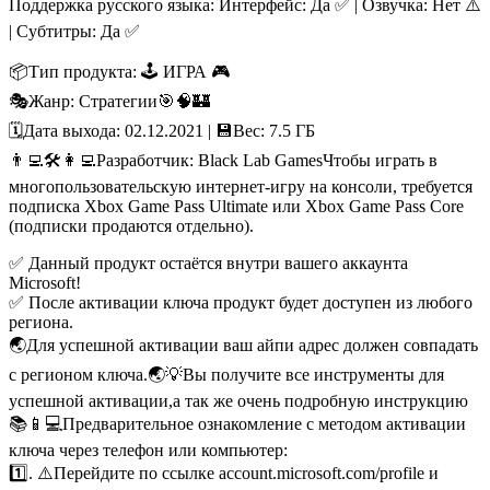
Поддержка русского языка: Интерфейс: Да ✅ | Озвучка: Нет ⚠️
| Субтитры: Да ✅
📦Тип продукта: 🕹️ ИГРА 🎮
🎭Жанр: Стратегии🎯🧠🏰
🗓️Дата выхода: 02.12.2021 | 💾Вес: 7.5 ГБ
👨‍💻🛠️👩‍💻Разработчик: Black Lab Games
Чтобы играть в
многопользовательскую интернет-игру на консоли, требуется
подписка Xbox Game Pass Ultimate или Xbox Game Pass Core
(подписки продаются отдельно).
✅ Данный продукт остаётся внутри вашего аккаунта
Microsoft!
✅ После активации ключа продукт будет доступен из любого
региона.
🌏Для успешной активации ваш айпи адрес должен совпадать
с регионом ключа.🌏
💡Вы получите все инструменты для
успешной активации,а так же очень подробную инструкцию
📚
📱💻Предварительное ознакомление с методом активации
ключа через телефон или компьютер:
1️⃣. ⚠️Перейдите по ссылке account.microsoft.com/profile и