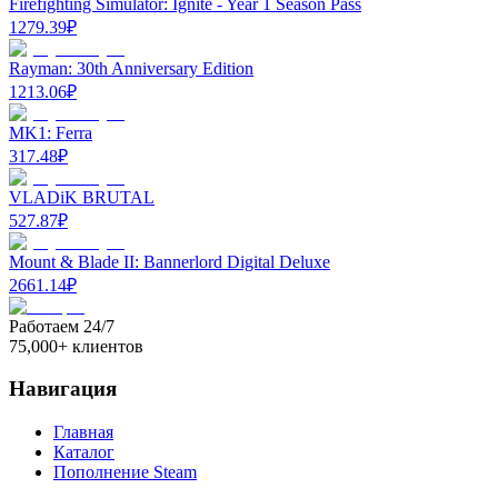
Firefighting Simulator: Ignite - Year 1 Season Pass
1279.39
₽
Rayman: 30th Anniversary Edition
1213.06
₽
MK1: Ferra
317.48
₽
VLADiK BRUTAL
527.87
₽
Mount & Blade II: Bannerlord Digital Deluxe
2661.14
₽
Работаем 24/7
75,000+ клиентов
Навигация
Главная
Каталог
Пополнение Steam