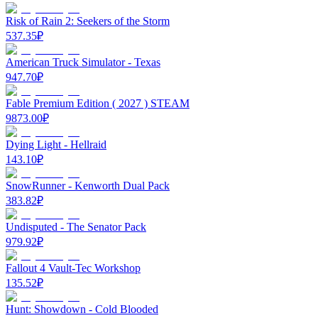
Risk of Rain 2: Seekers of the Storm
537.35
₽
American Truck Simulator - Texas
947.70
₽
Fable Premium Edition ( 2027 ) STEAM
9873.00
₽
Dying Light - Hellraid
143.10
₽
SnowRunner - Kenworth Dual Pack
383.82
₽
Undisputed - The Senator Pack
979.92
₽
Fallout 4 Vault-Tec Workshop
135.52
₽
Hunt: Showdown - Cold Blooded