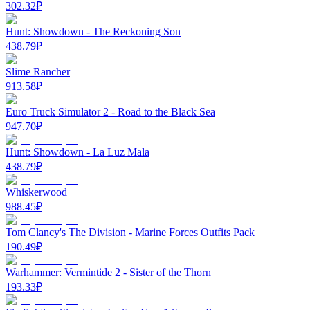
302.32
₽
Hunt: Showdown - The Reckoning Son
438.79
₽
Slime Rancher
913.58
₽
Euro Truck Simulator 2 - Road to the Black Sea
947.70
₽
Hunt: Showdown - La Luz Mala
438.79
₽
Whiskerwood
988.45
₽
Tom Clancy's The Division - Marine Forces Outfits Pack
190.49
₽
Warhammer: Vermintide 2 - Sister of the Thorn
193.33
₽