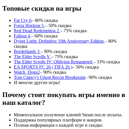
Топовые скидки на игры
Far Cry 6
– 80% скидка
Forza Horizon 5
– 50% скидка
Red Dead Redemption 2
– 75% скидка
Fallout 4
– 60% скидка
Dying Light: Definitive 10th Anniversary Edition
– 80%
скидка
Borderlands 3
– 90% скидка
The Elder Scrolls V
– 75% скидка
The Elder Scrolls IV: Oblivion Remastered
– 33% скидка
EA SPORTS FC 26 ( FIFA 26 )
– 50% скидка
Watch_Dogs2
– 90% скидка
Tom Clancy's Ghost Recon Breakpoint
– 90% скидка
И многие другие игры!
Почему стоит покупать игры именно в
наш каталог?
Моментальное получение ключей Steam после оплаты.
Поддержка популярных платформ и жанров.
Полная информация о каждой игре и скидке.