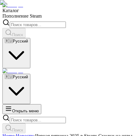
Каталог
Пополнение Steam
Поиск
🇷🇺
Русский
🇷🇺
Русский
Открыть меню
Поиск
Home
›
Новости
›
Черная пятница 2025 в Steam: Скидки на игры