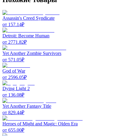
Assassin's Creed Syndicate
от
157.14
₽
Detroit: Become Human
от
2771.82
₽
Yet Another Zombie Survivors
от
571.05
₽
God of War
от
2596.05
₽
Dying Light 2
от
136.08
₽
Yet Another Fantasy Title
от
829.44
₽
Heroes of Might and Magic: Olden Era
от
655.00
₽