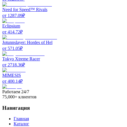
Need for Speed™ Rivals
от
1287.09
₽
Eclipsium
от
414.72
₽
Jotunnslayer: Hordes of Hel
от
571.05
₽
Tokyo Xtreme Racer
от
2718.36
₽
MIMESIS
от
400.14
₽
Работаем 24/7
75,000+ клиентов
Навигация
Главная
Каталог