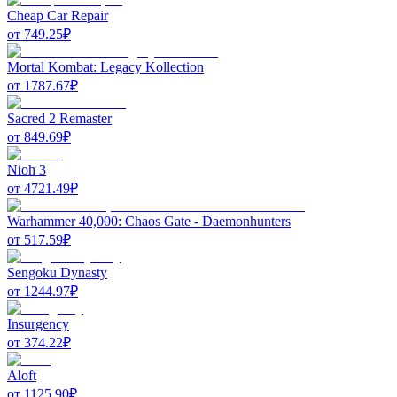
Cheap Car Repair
от
749.25
₽
Mortal Kombat: Legacy Kollection
от
1787.67
₽
Sacred 2 Remaster
от
849.69
₽
Nioh 3
от
4721.49
₽
Warhammer 40,000: Chaos Gate - Daemonhunters
от
517.59
₽
Sengoku Dynasty
от
1244.97
₽
Insurgency
от
374.22
₽
Aloft
от
1125.90
₽