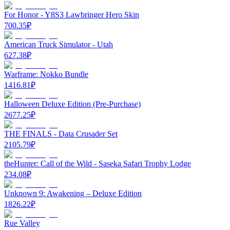
For Honor - Y8S3 Lawbringer Hero Skin
700.35
₽
American Truck Simulator - Utah
627.38
₽
Warframe: Nokko Bundle
1416.81
₽
Halloween Deluxe Edition (Pre-Purchase)
2677.25
₽
THE FINALS - Data Crusader Set
2105.79
₽
theHunter: Call of the Wild - Saseka Safari Trophy Lodge
234.08
₽
Unknown 9: Awakening – Deluxe Edition
1826.22
₽
Rue Valley