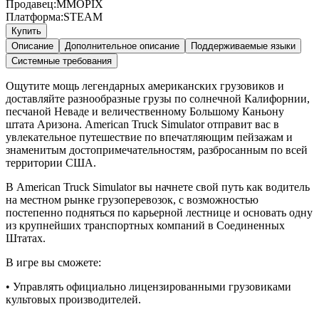
Продавец:
MMOPIX
Платформа:
STEAM
Купить
Описание
Дополнительное описание
Поддерживаемые языки
Системные требования
Ощутите мощь легендарных американских грузовиков и
доставляйте разнообразные грузы по солнечной Калифорнии,
песчаной Неваде и величественному Большому Каньону
штата Аризона. American Truck Simulator отправит вас в
увлекательное путешествие по впечатляющим пейзажам и
знаменитым достопримечательностям, разбросанным по всей
территории США.
В American Truck Simulator вы начнете свой путь как водитель
на местном рынке грузоперевозок, с возможностью
постепенно подняться по карьерной лестнице и основать одну
из крупнейших транспортных компаний в Соединенных
Штатах.
В игре вы сможете:
• Управлять официально лицензированными грузовиками
культовых производителей.