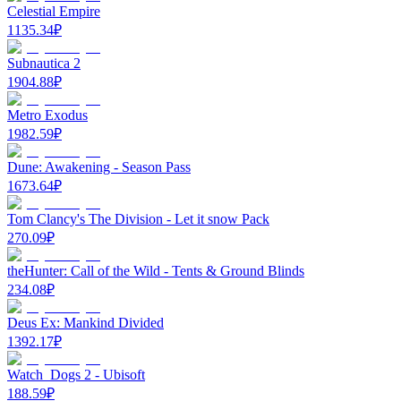
Celestial Empire
1135.34
₽
Subnautica 2
1904.88
₽
Metro Exodus
1982.59
₽
Dune: Awakening - Season Pass
1673.64
₽
Tom Clancy's The Division - Let it snow Pack
270.09
₽
theHunter: Call of the Wild - Tents & Ground Blinds
234.08
₽
Deus Ex: Mankind Divided
1392.17
₽
Watch_Dogs 2 - Ubisoft
188.59
₽