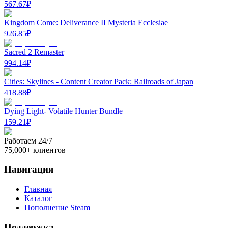
567.67
₽
Kingdom Come: Deliverance II Mysteria Ecclesiae
926.85
₽
Sacred 2 Remaster
994.14
₽
Cities: Skylines - Content Creator Pack: Railroads of Japan
418.88
₽
Dying Light- Volatile Hunter Bundle
159.21
₽
Работаем 24/7
75,000+ клиентов
Навигация
Главная
Каталог
Пополнение Steam
Поддержка