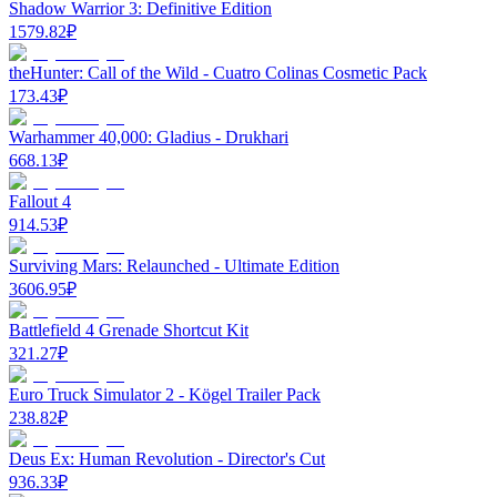
Shadow Warrior 3: Definitive Edition
1579.82
₽
theHunter: Call of the Wild - Cuatro Colinas Cosmetic Pack
173.43
₽
Warhammer 40,000: Gladius - Drukhari
668.13
₽
Fallout 4
914.53
₽
Surviving Mars: Relaunched - Ultimate Edition
3606.95
₽
Battlefield 4 Grenade Shortcut Kit
321.27
₽
Euro Truck Simulator 2 - Kögel Trailer Pack
238.82
₽
Deus Ex: Human Revolution - Director's Cut
936.33
₽