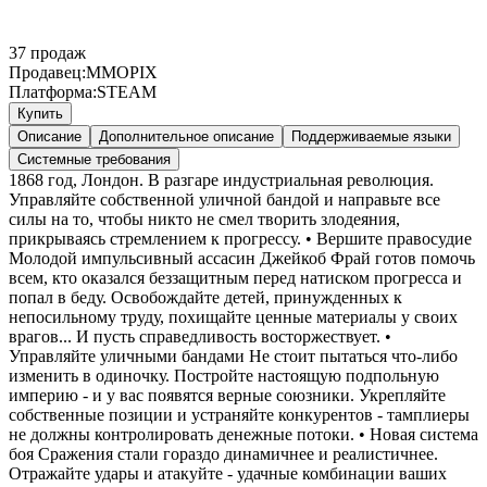
37
продаж
Продавец:
MMOPIX
Платформа:
STEAM
Купить
Описание
Дополнительное описание
Поддерживаемые языки
Системные требования
1868 год, Лондон. В разгаре индустриальная революция.
Управляйте собственной уличной бандой и направьте все
силы на то, чтобы никто не смел творить злодеяния,
прикрываясь стремлением к прогрессу. • Вершите правосудие
Молодой импульсивный ассасин Джейкоб Фрай готов помочь
всем, кто оказался беззащитным перед натиском прогресса и
попал в беду. Освобождайте детей, принужденных к
непосильному труду, похищайте ценные материалы у своих
врагов... И пусть справедливость восторжествует. •
Управляйте уличными бандами Не стоит пытаться что-либо
изменить в одиночку. Постройте настоящую подпольную
империю - и у вас появятся верные союзники. Укрепляйте
собственные позиции и устраняйте конкурентов - тамплиеры
не должны контролировать денежные потоки. • Новая система
боя Сражения стали гораздо динамичнее и реалистичнее.
Отражайте удары и атакуйте - удачные комбинации ваших