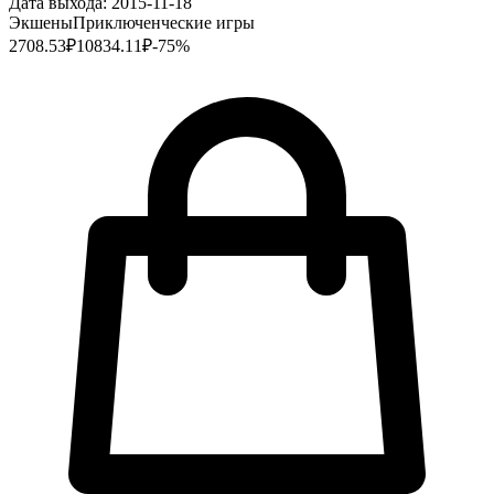
Дата выхода:
2015-11-18
Экшены
Приключенческие игры
2708.53
₽
10834.11
₽
-
75
%