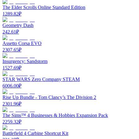
The Elder Scrolls Online Standard Edition
1289.82
₽
Geometry Dash
242.61
₽
Assetto Corsa EVO
2307.65
₽
Insurgency: Sandstorm
1527.69
₽
STAR WARS Zero Company STEAM
6006.00
₽
Rise Up Bundle - Tom Clancy’s The Division 2
2301.96
₽
The Sims™ 4 Businesses & Hobbies Expansion Pack
2259.32
₽
Battlefield 4 Carbine Shortcut Kit