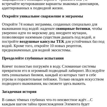
встречайте мутировавшие варианты знакомых динозавров,
адаптированных к подводной жизни.
Откройте уникальное снаряжение и энграммы
Откройте 74 новых энграммы, созданных специально для
выживания под водой: наденьте
свинцовые ботинки
, чтобы
уверенно идти по морскому дну, внедрите мутации,
позволяющие наземным существам дышать под водой, и
постройте
воздушные капсулы TEK
для устойчивых баз под
водой. Кроме того, откройте 10 новых рецептов,
предназначенных для водной экосистемы.
Преодолейте глубинные испытания
Ковчег полностью погружён в воду. Сломанные системы
превратили его в огромный подводный лабиринт. Исследуйте
пять уникальных биомов, каждый из которых таит в себе
угрозы и поразительные пейзажи. Только овладев искусством
подводного выживания, вы сможете здесь выжить.
Загадочная история
В самых тёмных глубинах что-то неизвестное ждёт…С
каждым шагом тайна происхождения Элемента будет