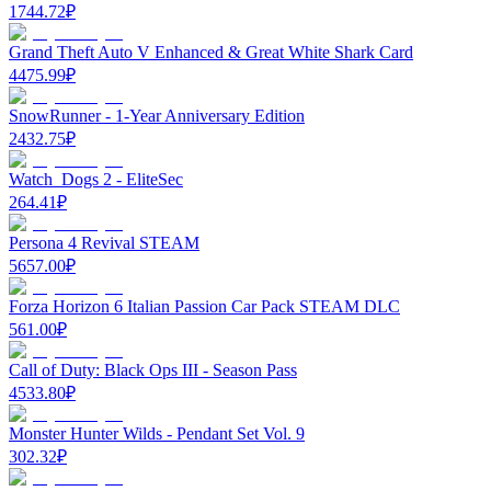
1744.72
₽
Grand Theft Auto V Enhanced & Great White Shark Card
4475.99
₽
SnowRunner - 1-Year Anniversary Edition
2432.75
₽
Watch_Dogs 2 - EliteSec
264.41
₽
Persona 4 Revival STEAM
5657.00
₽
Forza Horizon 6 Italian Passion Car Pack STEAM DLC
561.00
₽
Call of Duty: Black Ops III - Season Pass
4533.80
₽
Monster Hunter Wilds - Pendant Set Vol. 9
302.32
₽