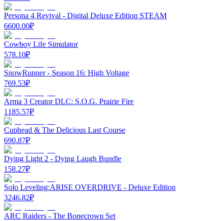
Persona 4 Revival - Digital Deluxe Edition STEAM
6600.00
₽
Cowboy Life Simulator
578.10
₽
SnowRunner - Season 16: High Voltage
769.53
₽
Arma 3 Creator DLC: S.O.G. Prairie Fire
1185.57
₽
Cuphead & The Delicious Last Course
690.87
₽
Dying Light 2 - Dying Laugh Bundle
158.27
₽
Solo Leveling:ARISE OVERDRIVE - Deluxe Edition
3246.82
₽
ARC Raiders - The Bonecrown Set