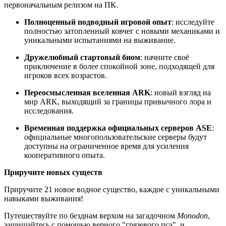
первоначальным релизом на ПК.
Полноценный подводный игровой опыт
: исследуйте
полностью затопленный ковчег с новыми механиками и
уникальными испытаниями на выживание.
Дружелюбный стартовый биом
: начните своё
приключение в более спокойной зоне, подходящей для
игроков всех возрастов.
Переосмысленная вселенная ARK
: новый взгляд на
мир ARK, выходящий за границы привычного лора и
исследования.
Временная поддержка официальных серверов ASE
:
официальные многопользовательские серверы будут
доступны на ограниченное время для усиления
кооперативного опыта.
Приручите новых существ
Приручите 21 новое водное существо, каждое с уникальными
навыками выживания!
Путешествуйте по безднам верхом на загадочном
Monodon
,
защищайтесь с помощью верного "грязевого пса", и