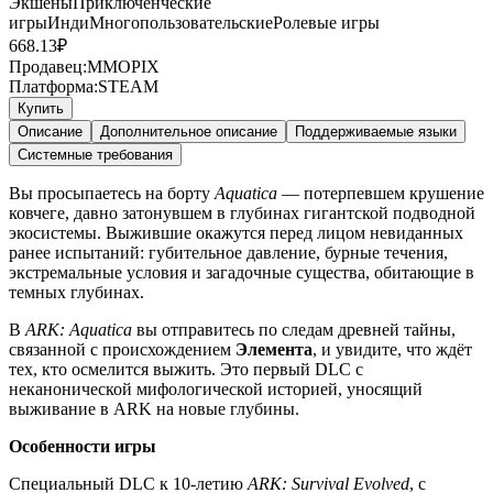
Экшены
Приключенческие
игры
Инди
Многопользовательские
Ролевые игры
668.13
₽
Продавец:
MMOPIX
Платформа:
STEAM
Купить
Описание
Дополнительное описание
Поддерживаемые языки
Системные требования
Вы просыпаетесь на борту
Aquatica
— потерпевшем крушение
ковчеге, давно затонувшем в глубинах гигантской подводной
экосистемы. Выжившие окажутся перед лицом невиданных
ранее испытаний: губительное давление, бурные течения,
экстремальные условия и загадочные существа, обитающие в
темных глубинах.
В
ARK: Aquatica
вы отправитесь по следам древней тайны,
связанной с происхождением
Элемента
, и увидите, что ждёт
тех, кто осмелится выжить. Это первый DLC с
неканонической мифологической историей, уносящий
выживание в ARK на новые глубины.
Особенности игры
Специальный DLC к 10-летию
ARK: Survival Evolved
, с