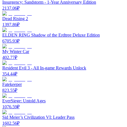
Insurgency: Sandstorm - 1-Year Anniversary Edition
2137.06
₽
Dead Rising 2
1397.86
₽
ELDEN RING Shadow of the Erdtree Deluxe Edition
6705.93
₽
My Winter Car
402.77
₽
Resident Evil 3 - All In-game Rewards Unlock
354.44
₽
Fatekeeper
823.55
₽
EverSiege: Untold Ages
1076.59
₽
Sid Meier’s Civilization VI: Leader Pass
1602.56
₽