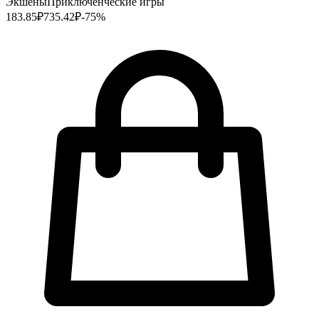
Экшены
Приключенческие игры
183.85
₽
735.42
₽
-
75
%