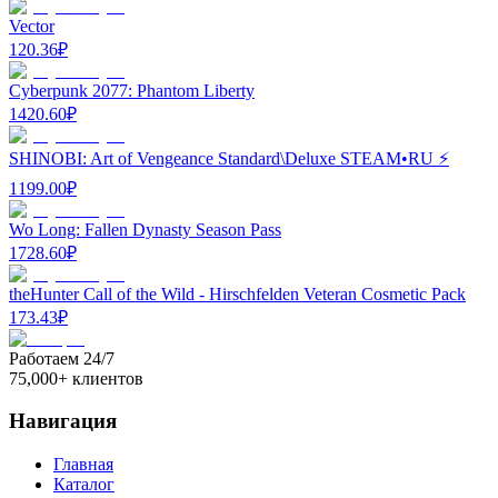
Vector
120.36
₽
Cyberpunk 2077: Phantom Liberty
1420.60
₽
SHINOBI: Art of Vengeance Standard\Deluxe STEAM•RU ⚡️
1199.00
₽
Wo Long: Fallen Dynasty Season Pass
1728.60
₽
theHunter Call of the Wild - Hirschfelden Veteran Cosmetic Pack
173.43
₽
Работаем 24/7
75,000+ клиентов
Навигация
Главная
Каталог