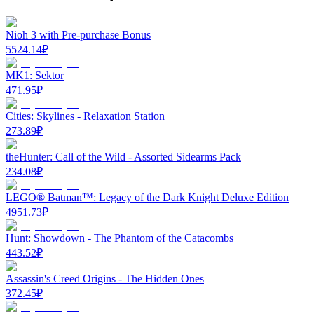
Nioh 3 with Pre-purchase Bonus
5524.14
₽
MK1: Sektor
471.95
₽
Cities: Skylines - Relaxation Station
273.89
₽
theHunter: Call of the Wild - Assorted Sidearms Pack
234.08
₽
LEGO® Batman™: Legacy of the Dark Knight Deluxe Edition
4951.73
₽
Hunt: Showdown - The Phantom of the Catacombs
443.52
₽
Assassin's Creed Origins - The Hidden Ones
372.45
₽