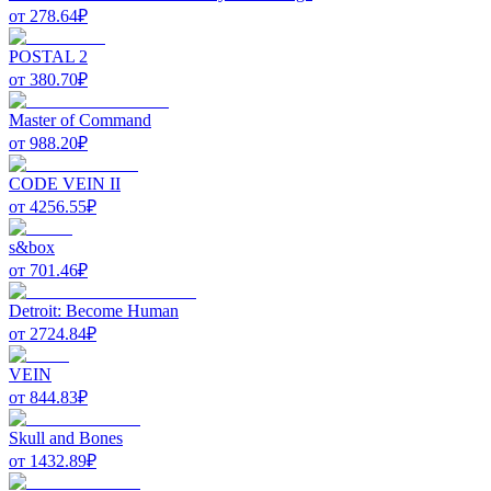
от
278.64
₽
POSTAL 2
от
380.70
₽
Master of Command
от
988.20
₽
CODE VEIN II
от
4256.55
₽
s&box
от
701.46
₽
Detroit: Become Human
от
2724.84
₽
VEIN
от
844.83
₽
Skull and Bones
от
1432.89
₽