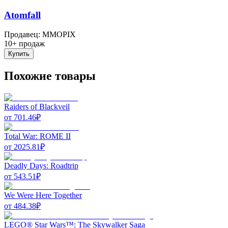
Atomfall
Продавец
:
MMOPIX
10+ продаж
Купить
Похожие товары
Raiders of Blackveil
от
701.46
₽
Total War: ROME II
от
2025.81
₽
Deadly Days: Roadtrip
от
543.51
₽
We Were Here Together
от
484.38
₽
LEGO® Star Wars™: The Skywalker Saga