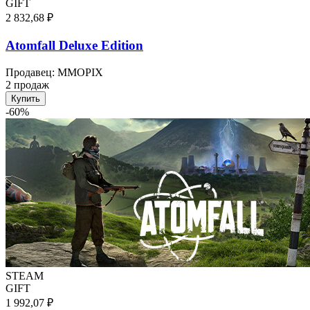
GIFT
2 832,68 ₽
Atomfall Deluxe Edition
Продавец
:
MMOPIX
2 продаж
Купить
-
60
%
STEAM
GIFT
1 992,07 ₽