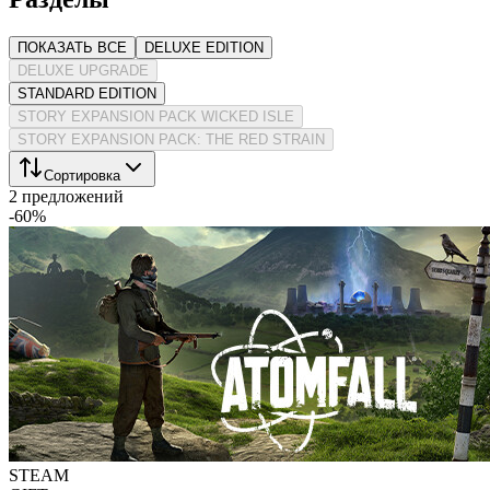
ПОКАЗАТЬ ВСЕ
DELUXE EDITION
DELUXE UPGRADE
STANDARD EDITION
STORY EXPANSION PACK WICKED ISLE
STORY EXPANSION PACK: THE RED STRAIN
Сортировка
2 предложений
-
60
%
STEAM