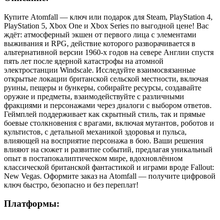
Купите Atomfall — ключ или подарок для Steam, PlayStation 4,
PlayStation 5, Xbox One и Xbox Series по выгодной цене! Вас
ждёт: атмосферный экшен от первого лица с элементами
выживания и RPG, действие которого разворачивается в
альтернативной версии 1960-х годов на севере Англии спустя
пять лет после ядерной катастрофы на атомной
электростанции Windscale. Исследуйте взаимосвязанные
открытые локации британской сельской местности, включая
руины, пещеры и бункеры, собирайте ресурсы, создавайте
оружие и предметы, взаимодействуйте с различными
фракциями и персонажами через диалоги с выбором ответов.
Геймплей поддерживает как скрытный стиль, так и прямые
боевые столкновения с врагами, включая мутантов, роботов и
культистов, с детальной механикой здоровья и пульса,
влияющей на восприятие персонажа в бою. Ваши решения
влияют на сюжет и развитие событий, предлагая уникальный
опыт в постапокалиптическом мире, вдохновлённом
классической британской фантастикой и играми вроде Fallout:
New Vegas. Оформите заказ на Atomfall — получите цифровой
ключ быстро, безопасно и без переплат!
Платформы: