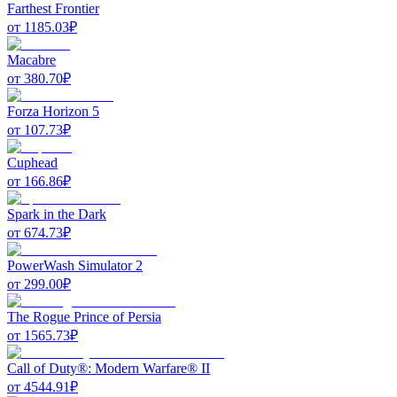
Farthest Frontier
от
1185.03
₽
Macabre
от
380.70
₽
Forza Horizon 5
от
107.73
₽
Cuphead
от
166.86
₽
Spark in the Dark
от
674.73
₽
PowerWash Simulator 2
от
299.00
₽
The Rogue Prince of Persia
от
1565.73
₽
Call of Duty®: Modern Warfare® II
от
4544.91
₽