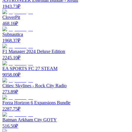
ASTRONEER Essential Bundle - Retail
1943.73
₽
CloverPit
468.16
₽
Subnautica
1968.37
₽
F1 Manager 2024 Deluxe Edition
2245.10
₽
EA SPORTS FC 27 STEAM
9058.00
₽
Cities: Skylines - Rock City Radio
273.89
₽
Forza Horizon 6 Expansions Bundle
2287.75
₽
Batman Arkham City GOTY
516.50
₽