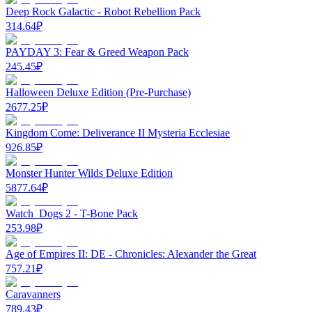
Deep Rock Galactic - Robot Rebellion Pack
314.64
₽
PAYDAY 3: Fear & Greed Weapon Pack
245.45
₽
Halloween Deluxe Edition (Pre-Purchase)
2677.25
₽
Kingdom Come: Deliverance II Mysteria Ecclesiae
926.85
₽
Monster Hunter Wilds Deluxe Edition
5877.64
₽
Watch_Dogs 2 - T-Bone Pack
253.98
₽
Age of Empires II: DE - Chronicles: Alexander the Great
757.21
₽
Caravanners
789.43
₽