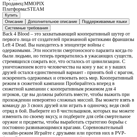
Продавец:
MMOPIX
Платформа:
STEAM
Купить
Описание
Дополнительное описание
Поддерживаемые языки
Системные требования
Back 4 Blood – это захватывающий кооперативный шутер от
первого лица от создателей признанной критиками франшизы
Left 4 Dead. Вы находитесь в эпицентре войны с
одержимыми. Эти носители смертоносного паразита когда-то
были людьми, но теперь превратились в ужасающих существ,
стремящихся сожрать все, что осталось от цивилизации. С
уничтожением всего человечества на кону у вас и у ваших
друзей остался единственный вариант - принять бой с врагом,
искоренить одержимых и отвоевать весь мир. Кооперативный
режим в сюжетной кампании Пробирайтесь вперед в
сюжетной кампании с кооперативным режимом для 4
игроков, где вы должны работать вместе, чтобы выжить при
прохождении невероятно сложных миссий. Вы можете взять в
команду до 3 своих друзей или играть в одиночку, ведя свой
отряд в бой. Выберите из 8 чистильщиков, которых вы можете
изменить по своему вкусу, и подберите для себя смертельное
оружие и предметы, чтобы выработать стратегию борьбы с
постоянно развивающимися врагами. Соревновательный
онлайн-режим Играйте с друзьями или против них в PVP-