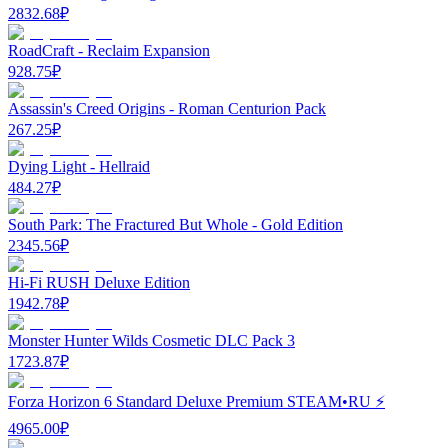
2832.68
₽
RoadCraft - Reclaim Expansion
928.75
₽
Assassin's Creed Origins - Roman Centurion Pack
267.25
₽
Dying Light - Hellraid
484.27
₽
South Park: The Fractured But Whole - Gold Edition
2345.56
₽
Hi-Fi RUSH Deluxe Edition
1942.78
₽
Monster Hunter Wilds Cosmetic DLC Pack 3
1723.87
₽
Forza Horizon 6 Standard Deluxe Premium STEAM•RU ⚡️
4965.00
₽