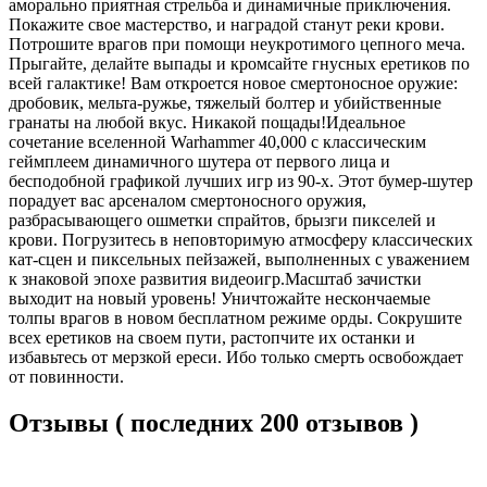
аморально приятная стрельба и динамичные приключения.
Покажите свое мастерство, и наградой станут реки крови.
Потрошите врагов при помощи неукротимого цепного меча.
Прыгайте, делайте выпады и кромсайте гнусных еретиков по
всей галактике! Вам откроется новое смертоносное оружие:
дробовик, мельта-ружье, тяжелый болтер и убийственные
гранаты на любой вкус. Никакой пощады!Идеальное
сочетание вселенной Warhammer 40,000 с классическим
геймплеем динамичного шутера от первого лица и
бесподобной графикой лучших игр из 90-х. Этот бумер-шутер
порадует вас арсеналом смертоносного оружия,
разбрасывающего ошметки спрайтов, брызги пикселей и
крови. Погрузитесь в неповторимую атмосферу классических
кат-сцен и пиксельных пейзажей, выполненных с уважением
к знаковой эпохе развития видеоигр.Масштаб зачистки
выходит на новый уровень! Уничтожайте нескончаемые
толпы врагов в новом бесплатном режиме орды. Сокрушите
всех еретиков на своем пути, растопчите их останки и
избавьтесь от мерзкой ереси. Ибо только смерть освобождает
от повинности.
Отзывы ( последних 200 отзывов )