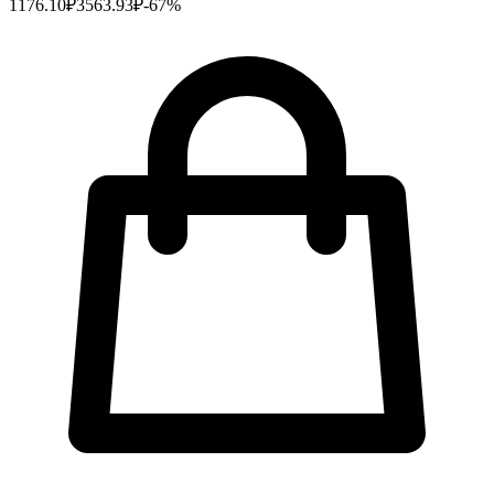
1176.10
₽
3563.93
₽
-
67
%