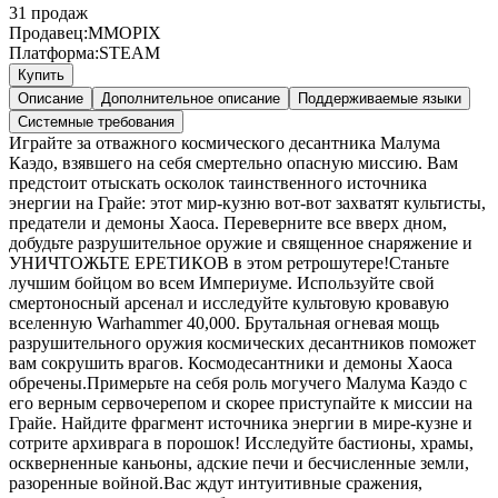
31
продаж
Продавец:
MMOPIX
Платформа:
STEAM
Купить
Описание
Дополнительное описание
Поддерживаемые языки
Системные требования
Играйте за отважного космического десантника Малума
Каэдо, взявшего на себя смертельно опасную миссию. Вам
предстоит отыскать осколок таинственного источника
энергии на Грайе: этот мир-кузню вот-вот захватят культисты,
предатели и демоны Хаоса. Переверните все вверх дном,
добудьте разрушительное оружие и священное снаряжение и
УНИЧТОЖЬТЕ ЕРЕТИКОВ в этом ретрошутере!Станьте
лучшим бойцом во всем Империуме. Используйте свой
смертоносный арсенал и исследуйте культовую кровавую
вселенную Warhammer 40,000. Брутальная огневая мощь
разрушительного оружия космических десантников поможет
вам сокрушить врагов. Космодесантники и демоны Хаоса
обречены.Примерьте на себя роль могучего Малума Каэдо с
его верным сервочерепом и скорее приступайте к миссии на
Грайе. Найдите фрагмент источника энергии в мире-кузне и
сотрите архиврага в порошок! Исследуйте бастионы, храмы,
оскверненные каньоны, адские печи и бесчисленные земли,
разоренные войной.Вас ждут интуитивные сражения,