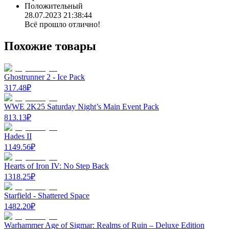
Положительный
28.07.2023 21:38:44
Всё прошло отлично!
Похожие товары
Ghostrunner 2 - Ice Pack
317.48
₽
WWE 2K25 Saturday Night’s Main Event Pack
813.13
₽
Hades II
1149.56
₽
Hearts of Iron IV: No Step Back
1318.25
₽
Starfield - Shattered Space
1482.20
₽
Warhammer Age of Sigmar: Realms of Ruin – Deluxe Edition