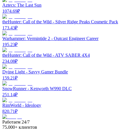
Aztecs: The Last Sun
1074.69
₽
theHunter: Call of the Wild - Silver Ridge Peaks Cosmetic Pack
173.43
₽
Warhammer: Vermintide 2 - Outcast Engineer Career
195.23
₽
theHunter: Call of the Wild - ATV SABER 4X4
234.08
₽
Dying Light - Savvy Gamer Bundle
159.21
₽
SnowRunner - Kenworth W990 DLC
251.14
₽
RimWorld - Ideology
820.71
₽
Работаем 24/7
75,000+ клиентов