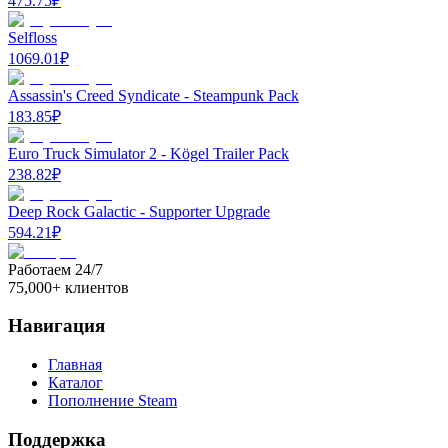
475.75
₽
Selfloss
1069.01
₽
Assassin's Creed Syndicate - Steampunk Pack
183.85
₽
Euro Truck Simulator 2 - Kögel Trailer Pack
238.82
₽
Deep Rock Galactic - Supporter Upgrade
594.21
₽
Работаем 24/7
75,000+ клиентов
Навигация
Главная
Каталог
Пополнение Steam
Поддержка