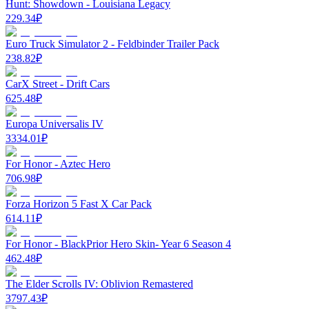
Hunt: Showdown - Louisiana Legacy
229.34
₽
Euro Truck Simulator 2 - Feldbinder Trailer Pack
238.82
₽
CarX Street - Drift Cars
625.48
₽
Europa Universalis IV
3334.01
₽
For Honor - Aztec Hero
706.98
₽
Forza Horizon 5 Fast X Car Pack
614.11
₽
For Honor - BlackPrior Hero Skin- Year 6 Season 4
462.48
₽
The Elder Scrolls IV: Oblivion Remastered
3797.43
₽