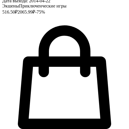
Дата выхода:
2014-04-22
Экшены
Приключенческие игры
516.50
₽
2065.99
₽
-
75
%