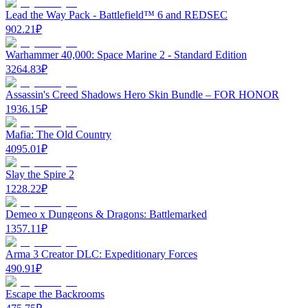
Lead the Way Pack - Battlefield™ 6 and REDSEC
902.21
₽
Warhammer 40,000: Space Marine 2 - Standard Edition
3264.83
₽
Assassin's Creed Shadows Hero Skin Bundle – FOR HONOR
1936.15
₽
Mafia: The Old Country
4095.01
₽
Slay the Spire 2
1228.22
₽
Demeo x Dungeons & Dragons: Battlemarked
1357.11
₽
Arma 3 Creator DLC: Expeditionary Forces
490.91
₽
Escape the Backrooms