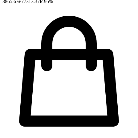
3865.67
₽
77313.37
₽
-
95
%