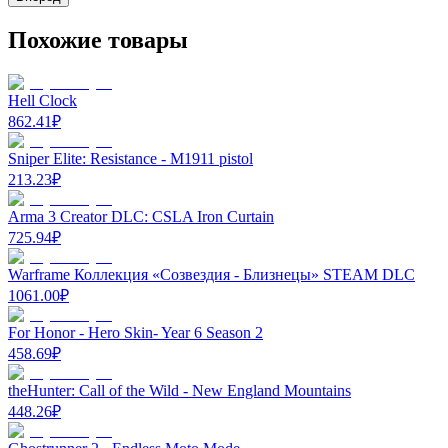
Похожие товары
Hell Clock
862.41
₽
Sniper Elite: Resistance - M1911 pistol
213.23
₽
Arma 3 Creator DLC: CSLA Iron Curtain
725.94
₽
Warframe Коллекция «Созвездия - Близнецы» STEAM DLC
1061.00
₽
For Honor - Hero Skin- Year 6 Season 2
458.69
₽
theHunter: Call of the Wild - New England Mountains
448.26
₽