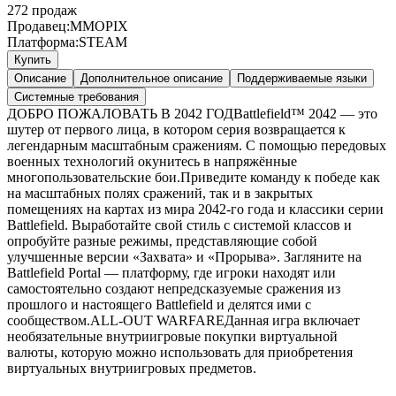
272
продаж
Продавец:
MMOPIX
Платформа:
STEAM
Купить
Описание
Дополнительное описание
Поддерживаемые языки
Системные требования
ДОБРО ПОЖАЛОВАТЬ В 2042 ГОДBattlefield™ 2042 — это
шутер от первого лица, в котором серия возвращается к
легендарным масштабным сражениям. С помощью передовых
военных технологий окунитесь в напряжённые
многопользовательские бои.Приведите команду к победе как
на масштабных полях сражений, так и в закрытых
помещениях на картах из мира 2042-го года и классики серии
Battlefield. Выработайте свой стиль с системой классов и
опробуйте разные режимы, представляющие собой
улучшенные версии «Захвата» и «Прорыва». Загляните на
Battlefield Portal — платформу, где игроки находят или
самостоятельно создают непредсказуемые сражения из
прошлого и настоящего Battlefield и делятся ими с
сообществом.ALL-OUT WARFAREДанная игра включает
необязательные внутриигровые покупки виртуальной
валюты, которую можно использовать для приобретения
виртуальных внутриигровых предметов.