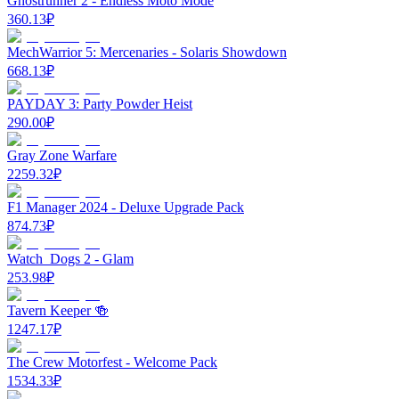
Ghostrunner 2 - Endless Moto Mode
360.13
₽
MechWarrior 5: Mercenaries - Solaris Showdown
668.13
₽
PAYDAY 3: Party Powder Heist
290.00
₽
Gray Zone Warfare
2259.32
₽
F1 Manager 2024 - Deluxe Upgrade Pack
874.73
₽
Watch_Dogs 2 - Glam
253.98
₽
Tavern Keeper 🍻
1247.17
₽
The Crew Motorfest - Welcome Pack
1534.33
₽