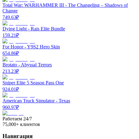
Total War: WARHAMMER III - The Changeling – Shadows of
Change
749.63
₽
Dying Light - Rais Elite Bundle
159.21
₽
For Honor - Y9S2 Hero Skin
654.86
₽
Brotato - Abyssal Terrors
213.23
₽
Sniper Elite 5 Season Pass One
924.01
₽
American Truck Simulator - Texas
960.97
₽
Работаем 24/7
75,000+ клиентов
Навигация