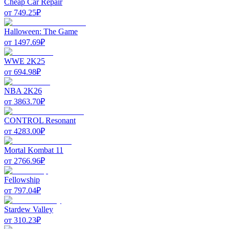
Cheap Car Repair
от
749.25
₽
Halloween: The Game
от
1497.69
₽
WWE 2K25
от
694.98
₽
NBA 2K26
от
3863.70
₽
CONTROL Resonant
от
4283.00
₽
Mortal Kombat 11
от
2766.96
₽
Fellowship
от
797.04
₽
Stardew Valley
от
310.23
₽