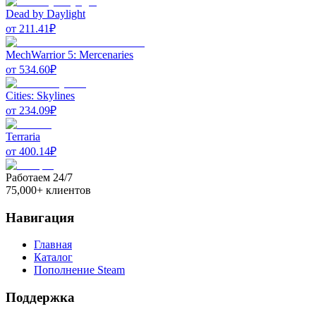
Dead by Daylight
от
211.41
₽
MechWarrior 5: Mercenaries
от
534.60
₽
Cities: Skylines
от
234.09
₽
Terraria
от
400.14
₽
Работаем 24/7
75,000+ клиентов
Навигация
Главная
Каталог
Пополнение Steam
Поддержка