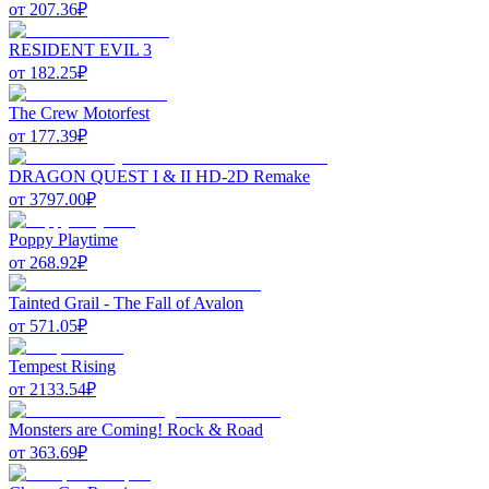
от
207.36
₽
RESIDENT EVIL 3
от
182.25
₽
The Crew Motorfest
от
177.39
₽
DRAGON QUEST I & II HD-2D Remake
от
3797.00
₽
Poppy Playtime
от
268.92
₽
Tainted Grail - The Fall of Avalon
от
571.05
₽
Tempest Rising
от
2133.54
₽
Monsters are Coming! Rock & Road
от
363.69
₽