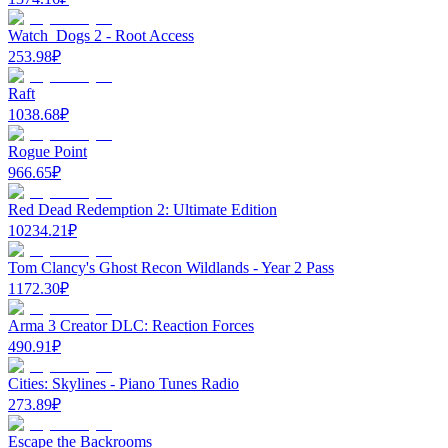
Watch_Dogs 2 - Root Access
253.98
₽
Raft
1038.68
₽
Rogue Point
966.65
₽
Red Dead Redemption 2: Ultimate Edition
10234.21
₽
Tom Clancy's Ghost Recon Wildlands - Year 2 Pass
1172.30
₽
Arma 3 Creator DLC: Reaction Forces
490.91
₽
Cities: Skylines - Piano Tunes Radio
273.89
₽
Escape the Backrooms