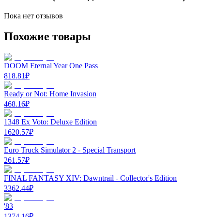
Пока нет отзывов
Похожие товары
DOOM Eternal Year One Pass
818.81
₽
Ready or Not: Home Invasion
468.16
₽
1348 Ex Voto: Deluxe Edition
1620.57
₽
Euro Truck Simulator 2 - Special Transport
261.57
₽
FINAL FANTASY XIV: Dawntrail - Collector's Edition
3362.44
₽
'83
1374.16
₽