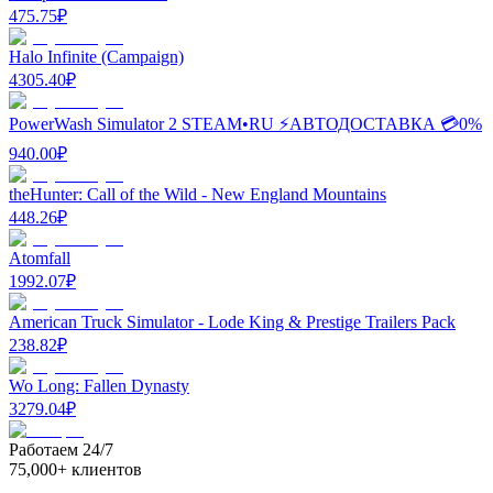
475.75
₽
Halo Infinite (Campaign)
4305.40
₽
PowerWash Simulator 2 STEAM•RU ⚡️АВТОДОСТАВКА 💳0%
940.00
₽
theHunter: Call of the Wild - New England Mountains
448.26
₽
Atomfall
1992.07
₽
American Truck Simulator - Lode King & Prestige Trailers Pack
238.82
₽
Wo Long: Fallen Dynasty
3279.04
₽
Работаем 24/7
75,000+ клиентов