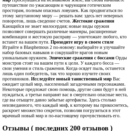
путешествие по ужасающим и чарующим готическим
просторам, полным опасных ловушек. Как продвигаться по
этому запутанному миру — решать вам: здесь нет неверных
поворотов, лишь сведение счетов.
Жестокие сражения
Кающийся не знает милосердия; новые виды оружия
позволяют совершать различные маневры, расширенные
комбинации и жестокую расправу — уничтожьте любого, кто
встанет на вашем пути.
Проходите игру в своем стиле
Играйте в Blasphemous 2 по-новому: выбирайте и улучшайте
набор базовых навыков и сокрушайте врагов новым
уникальным оружием.
Эпические сражения с боссами
Орды
монстров стоят на вашем пути к цели. У каждого босса —
свои умения и стиль сражения. Когда осядет пыль, останется
лишь один победитель, так что хорошо изучите своих
противников.
Исследуйте новый таинственный мир
Вас
ожидает целый мир, населенный загадочными персонажами.
Некоторые предложат свою помощь, другие сами будут в ней
нуждаться, а третьи направят вас в смертельно опасные места,
где вы отыщете давно забытые артефакты. Здесь столько
неизведанного, что каждый миф, к которому вы прикоснетесь,
раскроет множество секретов, позволяя погрузиться в этот
мрачный новый мир и по-настоящему прочувствовать его.
Отзывы ( последних 200 отзывов )