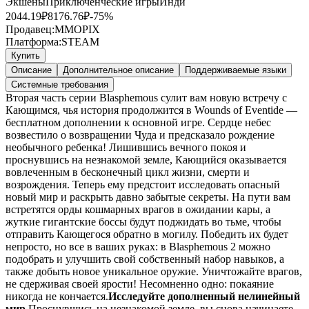
Экшены
Приключенческие игры
Инди
2044.19
₽
8176.76
₽
-
75
%
Продавец:
MMOPIX
Платформа:
STEAM
Купить
Описание
Дополнительное описание
Поддерживаемые языки
Системные требования
Вторая часть серии Blasphemous сулит вам новую встречу с
Кающимся, чья история продолжится в Wounds of Eventide —
бесплатном дополнении к основной игре. Сердце небес
возвестило о возвращении Чуда и предсказало рождение
необычного ребенка! Лишившись вечного покоя и
проснувшись на незнакомой земле, Кающийся оказывается
вовлеченным в бесконечный цикл жизни, смерти и
возрождения. Теперь ему предстоит исследовать опасный
новый мир и раскрыть давно забытые секреты. На пути вам
встретятся орды кошмарных врагов в ожидании кары, а
жуткие гигантские боссы будут поджидать во тьме, чтобы
отправить Кающегося обратно в могилу. Победить их будет
непросто, но все в ваших руках: в Blasphemous 2 можно
подобрать и улучшить свой собственный набор навыков, а
также добыть новое уникальное оружие. Уничтожайте врагов,
не сдерживая своей ярости! Несомненно одно: покаяние
никогда не кончается.
Исследуйте дополненный нелинейный
мир
Проснувшись на незнакомой земле, вы снова начинаете