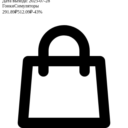
Дата выхода:
2025-07-28
Гонки
Симуляторы
291.89
₽
512.09
₽
-
43
%