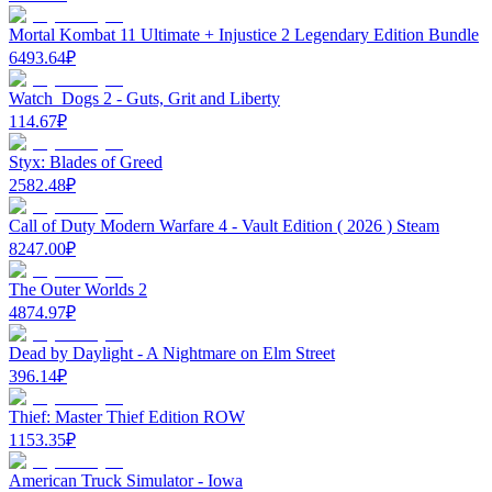
Mortal Kombat 11 Ultimate + Injustice 2 Legendary Edition Bundle
6493.64
₽
Watch_Dogs 2 - Guts, Grit and Liberty
114.67
₽
Styx: Blades of Greed
2582.48
₽
Call of Duty Modern Warfare 4 - Vault Edition ( 2026 ) Steam
8247.00
₽
The Outer Worlds 2
4874.97
₽
Dead by Daylight - A Nightmare on Elm Street
396.14
₽
Thief: Master Thief Edition ROW
1153.35
₽
American Truck Simulator - Iowa