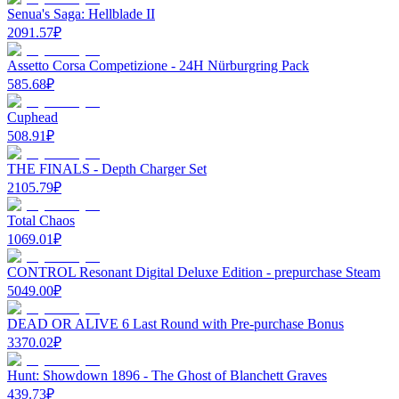
Senua's Saga: Hellblade II
2091.57
₽
Assetto Corsa Competizione - 24H Nürburgring Pack
585.68
₽
Cuphead
508.91
₽
THE FINALS - Depth Charger Set
2105.79
₽
Total Chaos
1069.01
₽
CONTROL Resonant Digital Deluxe Edition - prepurchase Steam
5049.00
₽
DEAD OR ALIVE 6 Last Round with Pre-purchase Bonus
3370.02
₽
Hunt: Showdown 1896 - The Ghost of Blanchett Graves
439.73
₽