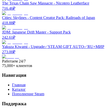
The Texas Chain Saw Massacre - Nicotero Leatherface
716.46
₽
Cities: Skylines - Content Creator Pack: Railroads of Japan
418.88
₽
JDM: Japanese Drift Master - Support Pack
242.61
₽
Yakuza Kiwami - Upgrade✅STEAM GIFT AUTO✅RU+МИР
273.00
₽
Работаем 24/7
75,000+ клиентов
Навигация
Главная
Каталог
Пополнение Steam
Поддержка