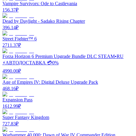
Vampire Survivors: Ode to Castlevania
156.37
₽
Dead by Daylight - Sadako Rising Chapter
396.14
₽
Street Fighter™ 6
2711.37
₽
Forza Horizon 6 Premium Upgrade Bundle DLC STEAM•RU
⚡️АВТОДОСТАВКА 💳0%
4990.00
₽
Age of Empires IV: Digital Deluxe Upgrade Pack
468.16
₽
Expansion Pass
1612.99
₽
Super Fantasy Kingdom
727.83
₽
Warhammer 40,000: Dawn of War IV Commander Edition