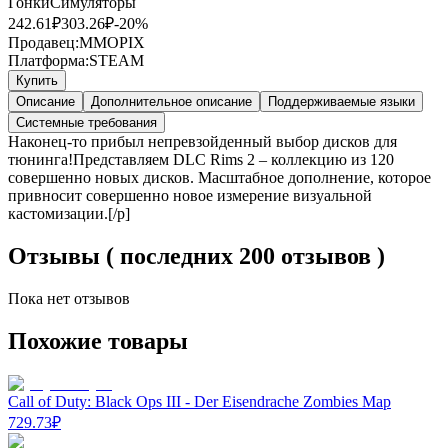
Гонки
Симуляторы
242.61
₽
303.26
₽
-
20
%
Продавец:
MMOPIX
Платформа:
STEAM
Купить
Описание
Дополнительное описание
Поддерживаемые языки
Системные требования
Наконец-то прибыл непревзойденный выбор дисков для
тюнинга!Представляем DLC Rims 2 – коллекцию из 120
совершенно новых дисков. Масштабное дополнение, которое
привносит совершенно новое измерение визуальной
кастомизации.[/p]
Отзывы ( последних 200 отзывов )
Пока нет отзывов
Похожие товары
Call of Duty: Black Ops III - Der Eisendrache Zombies Map
729.73
₽