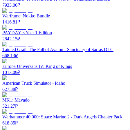
7933.00
₽
Warframe: Nokko Bundle
1416.81
₽
PAYDAY 3 Year 1 Edition
2842.15
₽
Tainted Grail: The Fall of Avalon - Sanctuary of Sarras DLC
668.13
₽
Europa Universalis IV: King of Kings
1013.09
₽
American Truck Simulator - Idaho
627.38
₽
MK1: Mavado
321.27
₽
Warhammer 40,000: Space Marine 2 - Dark Angels Chapter Pack
618.85
₽