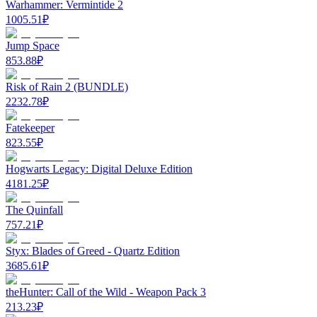
Warhammer: Vermintide 2
1005.51
₽
Jump Space
853.88
₽
Risk of Rain 2 (BUNDLE)
2232.78
₽
Fatekeeper
823.55
₽
Hogwarts Legacy: Digital Deluxe Edition
4181.25
₽
The Quinfall
757.21
₽
Styx: Blades of Greed - Quartz Edition
3685.61
₽
theHunter: Call of the Wild - Weapon Pack 3
213.23
₽