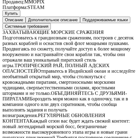
Продавец:
MMOPIX
Платформа:
STEAM
Купить
Описание
Дополнительное описание
Поддерживаемые языки
Системные требования
ЗАХВАТЫВАЮЩИЕ МОРСКИЕ СРАЖЕНИЯ
Подготовьтесь к грандиозным сражениям, построив с десяток
разных кораблей и оснастив свой флот мощными пушками.
Продвигаясь по сюжету, получайте доступ к более мощному
вооружению и настраивайте свои корабли так, чтобы они
отражали ваш уникальный пиратский стиль
игры.ТРОПИЧЕСКИЙ РАЙ, ПОЛНЫЙ АДСКИХ
ОПАСНОСТЕЙОтправьтесь в Индийский океан и исследуйте
необъятный открытый мир, чтобы столкнуться с
кровожадными пиратами, смертоносными морскими
чудищами, сверхъестественными силами, яростными
штормами и не только.ОБЪЕДИНЯЙТЕСЬ С ДРУЗЬЯМИ-
ПИРАТАМИБороздить моря можно как в одиночку, так и в
компании одного или двух соратников, чтобы сообща
выполнять задания и получать
вознаграждения.РЕГУЛЯРНЫЕ ОБНОВЛЕНИЯ
КОНТЕНТАКаждый сезон вас будет ждать свежий контент:
новый легендарный морской босс, безграничные
возможности высокоуровневого этапа игры и новые грани
пиратских приключений.Требуется постоянное соединение с