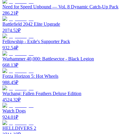
Need for Speed Unbound — Vol. 8 Dynamic Catch-Up Pack
286.21
₽
Battlefield 2042 Elite Upgrade
2074.52
₽
Fellowship - Exile's Supporter Pack
932.54
₽
Warhammer 40,000: Battlesector - Black Legion
668.13
₽
Forza Horizon 5: Hot Wheels
988.45
₽
Wuchang: Fallen Feathers Deluxe Edition
4524.32
₽
Watch Dogs
924.01
₽
HELLDIVERS 2