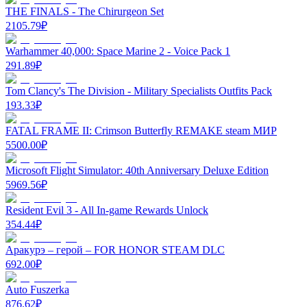
THE FINALS - The Chirurgeon Set
2105.79
₽
Warhammer 40,000: Space Marine 2 - Voice Pack 1
291.89
₽
Tom Clancy's The Division - Military Specialists Outfits Pack
193.33
₽
FATAL FRAME II: Crimson Butterfly REMAKE steam МИР
5500.00
₽
Microsoft Flight Simulator: 40th Anniversary Deluxe Edition
5969.56
₽
Resident Evil 3 - All In-game Rewards Unlock
354.44
₽
Аракурэ – герой – FOR HONOR STEAM DLC
692.00
₽
Auto Fuszerka
876.62
₽