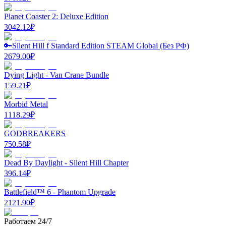
Planet Coaster 2: Deluxe Edition
3042.12
₽
🔑Silent Hill f Standard Edition STEAM Global (Без РФ)
2679.00
₽
Dying Light - Van Crane Bundle
159.21
₽
Morbid Metal
1118.29
₽
GODBREAKERS
750.58
₽
Dead By Daylight - Silent Hill Chapter
396.14
₽
Battlefield™ 6 - Phantom Upgrade
2121.90
₽
Работаем 24/7