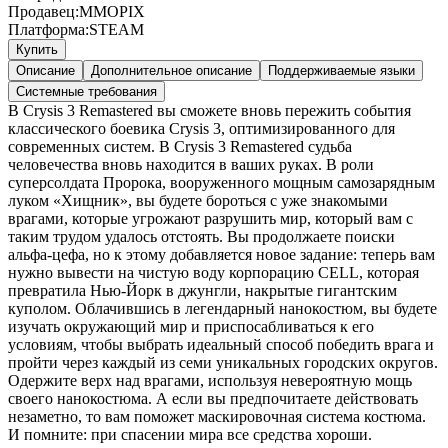
Продавец:
MMOPIX
Платформа:
STEAM
Купить
Описание
Дополнительное описание
Поддерживаемые языки
Системные требования
В Crysis 3 Remastered вы сможете вновь пережить события
классического боевика Crysis 3, оптимизированного для
современных систем. В Crysis 3 Remastered судьба
человечества вновь находится в ваших руках. В роли
суперсолдата Пророка, вооруженного мощным самозарядным
луком «Хищник», вы будете бороться с уже знакомыми
врагами, которые угрожают разрушить мир, который вам с
таким трудом удалось отстоять. Вы продолжаете поиски
альфа-цефа, но к этому добавляется новое задание: теперь вам
нужно вывести на чистую воду корпорацию CELL, которая
превратила Нью-Йорк в джунгли, накрытые гигантским
куполом. Облачившись в легендарный нанокостюм, вы будете
изучать окружающий мир и приспосабливаться к его
условиям, чтобы выбрать идеальный способ победить врага и
пройти через каждый из семи уникальных городских округов.
Одержите верх над врагами, используя невероятную мощь
своего нанокостюма. А если вы предпочитаете действовать
незаметно, то вам поможет маскировочная система костюма.
И помните: при спасении мира все средства хороши.