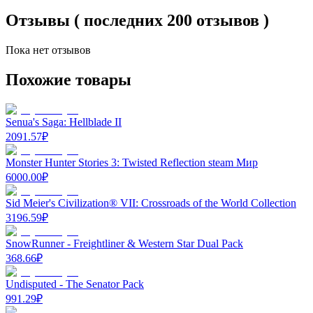
Отзывы ( последних 200 отзывов )
Пока нет отзывов
Похожие товары
Senua's Saga: Hellblade II
2091.57
₽
Monster Hunter Stories 3: Twisted Reflection steam Мир
6000.00
₽
Sid Meier's Civilization® VII: Crossroads of the World Collection
3196.59
₽
SnowRunner - Freightliner & Western Star Dual Pack
368.66
₽
Undisputed - The Senator Pack
991.29
₽