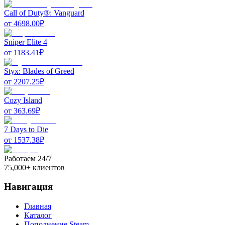
Call of Duty®: Vanguard
от
4698.00
₽
Sniper Elite 4
от
1183.41
₽
Styx: Blades of Greed
от
2207.25
₽
Cozy Island
от
363.69
₽
7 Days to Die
от
1537.38
₽
Работаем 24/7
75,000+ клиентов
Навигация
Главная
Каталог
Пополнение Steam