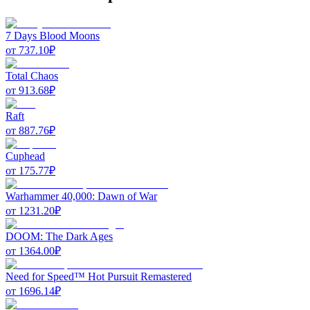
7 Days Blood Moons
от
737.10
₽
Total Chaos
от
913.68
₽
Raft
от
887.76
₽
Cuphead
от
175.77
₽
Warhammer 40,000: Dawn of War
от
1231.20
₽
DOOM: The Dark Ages
от
1364.00
₽
Need for Speed™ Hot Pursuit Remastered
от
1696.14
₽