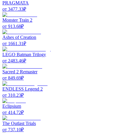
PRAGMATA
от
3477.33
₽
Monster Train 2
от
913.68
₽
Ashes of Creation
от
1661.31
₽
LEGO Batman Trilogy
от
2483.46
₽
Sacred 2 Remaster
от
849.69
₽
ENDLESS Legend 2
от
310.23
₽
Eclipsium
от
414.72
₽
The Outlast Trials
от
737.10
₽