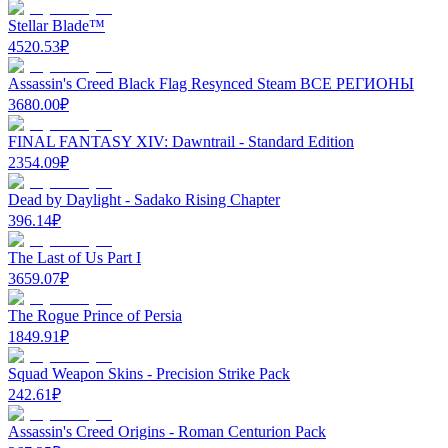
Stellar Blade™
4520.53
₽
Assassin's Creed Black Flag Resynced Steam ВСЕ РЕГИОНЫ
3680.00
₽
FINAL FANTASY XIV: Dawntrail - Standard Edition
2354.09
₽
Dead by Daylight - Sadako Rising Chapter
396.14
₽
The Last of Us Part I
3659.07
₽
The Rogue Prince of Persia
1849.91
₽
Squad Weapon Skins - Precision Strike Pack
242.61
₽
Assassin's Creed Origins - Roman Centurion Pack