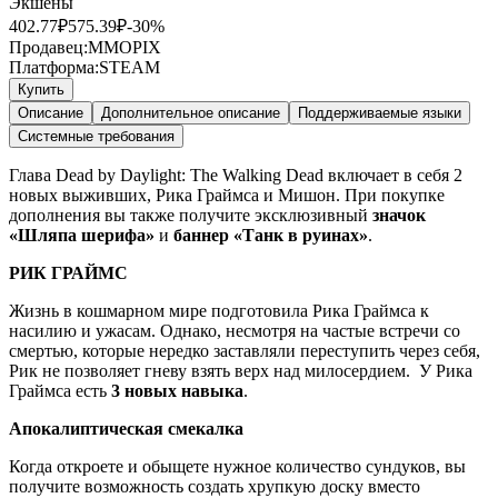
Экшены
402.77
₽
575.39
₽
-
30
%
Продавец:
MMOPIX
Платформа:
STEAM
Купить
Описание
Дополнительное описание
Поддерживаемые языки
Системные требования
Глава Dead by Daylight: The Walking Dead включает в себя 2
новых выживших, Рика Граймса и Мишон. При покупке
дополнения вы также получите эксклюзивный
значок
«Шляпа шерифа»
и
баннер «Танк в руинах»
.
РИК ГРАЙМС
Жизнь в кошмарном мире подготовила Рика Граймса к
насилию и ужасам. Однако, несмотря на частые встречи со
смертью, которые нередко заставляли переступить через себя,
Рик не позволяет гневу взять верх над милосердием. У Рика
Граймса есть
3 новых навыка
.
Апокалиптическая смекалка
Когда откроете и обыщете нужное количество сундуков, вы
получите возможность создать хрупкую доску вместо