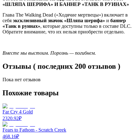
«ШЛЯПА ШЕРИФА» И БАННЕР «ТАНК В РУИНАХ»
Глава The Walking Dead («Ходячие мертвецы») включает в
себя
эксклюзивный значок «Шляпа шерифа»
и
баннер
«Танк в руинах»
, которые доступны только в составе DLC.
Обратите внимание, что их нельзя приобрести отдельно.
Вместе мы выстоим. Порознь — погибнем.
Отзывы ( последних 200 отзывов )
Пока нет отзывов
Похожие товары
Far Cry 4 Gold
2320.92
₽
Fears to Fathom - Scratch Creek
468.16
₽