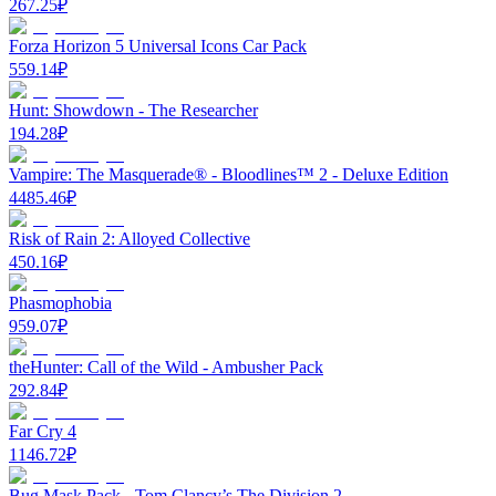
267.25
₽
Forza Horizon 5 Universal Icons Car Pack
559.14
₽
Hunt: Showdown - The Researcher
194.28
₽
Vampire: The Masquerade® - Bloodlines™ 2 - Deluxe Edition
4485.46
₽
Risk of Rain 2: Alloyed Collective
450.16
₽
Phasmophobia
959.07
₽
theHunter: Call of the Wild - Ambusher Pack
292.84
₽
Far Cry 4
1146.72
₽
Bug Mask Pack - Tom Clancy’s The Division 2