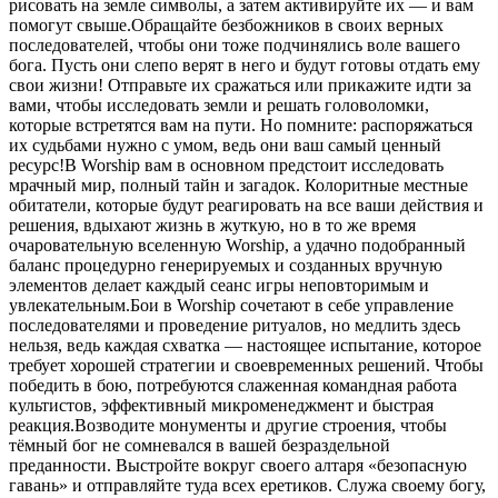
рисовать на земле символы, а затем активируйте их — и вам
помогут свыше.Обращайте безбожников в своих верных
последователей, чтобы они тоже подчинялись воле вашего
бога. Пусть они слепо верят в него и будут готовы отдать ему
свои жизни! Отправьте их сражаться или прикажите идти за
вами, чтобы исследовать земли и решать головоломки,
которые встретятся вам на пути. Но помните: распоряжаться
их судьбами нужно с умом, ведь они ваш самый ценный
ресурс!В Worship вам в основном предстоит исследовать
мрачный мир, полный тайн и загадок. Колоритные местные
обитатели, которые будут реагировать на все ваши действия и
решения, вдыхают жизнь в жуткую, но в то же время
очаровательную вселенную Worship, а удачно подобранный
баланс процедурно генерируемых и созданных вручную
элементов делает каждый сеанс игры неповторимым и
увлекательным.Бои в Worship сочетают в себе управление
последователями и проведение ритуалов, но медлить здесь
нельзя, ведь каждая схватка — настоящее испытание, которое
требует хорошей стратегии и своевременных решений. Чтобы
победить в бою, потребуются слаженная командная работа
культистов, эффективный микроменеджмент и быстрая
реакция.Возводите монументы и другие строения, чтобы
тёмный бог не сомневался в вашей безраздельной
преданности. Выстройте вокруг своего алтаря «безопасную
гавань» и отправляйте туда всех еретиков. Служа своему богу,