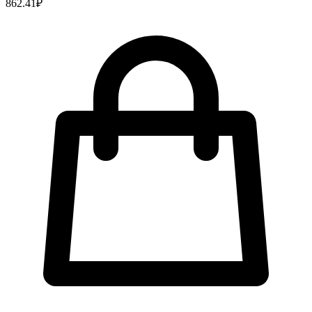
862.41
₽