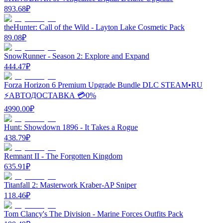
893.68
₽
theHunter: Call of the Wild - Layton Lake Cosmetic Pack
89.08
₽
SnowRunner - Season 2: Explore and Expand
444.47
₽
Forza Horizon 6 Premium Upgrade Bundle DLC STEAM•RU
⚡️АВТОДОСТАВКА 💳0%
4990.00
₽
Hunt: Showdown 1896 - It Takes a Rogue
438.79
₽
Remnant II - The Forgotten Kingdom
635.91
₽
Titanfall 2: Masterwork Kraber-AP Sniper
118.46
₽
Tom Clancy's The Division - Marine Forces Outfits Pack