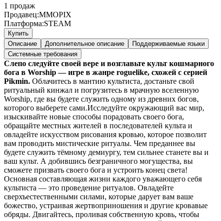
1
продаж
Продавец:
MMOPIX
Платформа:
STEAM
Купить
Описание
Дополнительное описание
Поддерживаемые языки
Системные требования
Слепо следуйте своей вере и возглавьте культ кошмарного
бога в Worship — игре в жанре roguelike, схожей с серией
Pikmin.
Облачитесь в мантию культиста, достаньте свой
ритуальный кинжал и погрузитесь в мрачную вселенную
Worship, где вы будете служить одному из древних богов,
которого выберете сами.Исследуйте окружающий вас мир,
изыскивайте новые способы порадовать своего бога,
обращайте местных жителей в последователей культа и
овладейте искусством рисования кровью, которое позволит
вам проводить мистические ритуалы. Чем преданнее вы
будете служить тёмному демиургу, тем сильнее станете вы и
ваш культ. А добившись безграничного могущества, вы
сможете призвать своего бога и устроить конец света!
Основная составляющая жизни каждого уважающего себя
культиста — это проведение ритуалов. Овладейте
сверхъестественными силами, которые дарует вам ваше
божество, устраивая жертвоприношения и другие кровавые
обряды. Двигайтесь, проливая собственную кровь, чтобы