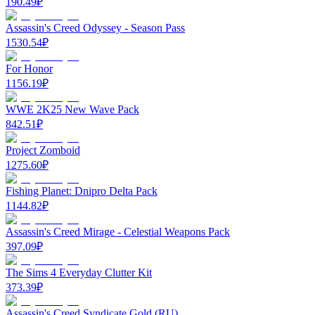
190.49
₽
Assassin's Creed Odyssey - Season Pass
1530.54
₽
For Honor
1156.19
₽
WWE 2K25 New Wave Pack
842.51
₽
Project Zomboid
1275.60
₽
Fishing Planet: Dnipro Delta Pack
1144.82
₽
Assassin's Creed Mirage - Celestial Weapons Pack
397.09
₽
The Sims 4 Everyday Clutter Kit
373.39
₽
Assassin's Creed Syndicate Gold (RU)