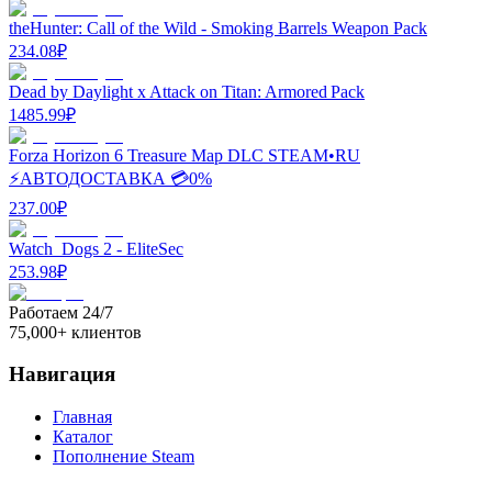
theHunter: Call of the Wild - Smoking Barrels Weapon Pack
234.08
₽
Dead by Daylight x Attack on Titan: Armored Pack
1485.99
₽
Forza Horizon 6 Treasure Map DLC STEAM•RU
⚡️АВТОДОСТАВКА 💳0%
237.00
₽
Watch_Dogs 2 - EliteSec
253.98
₽
Работаем 24/7
75,000+ клиентов
Навигация
Главная
Каталог
Пополнение Steam