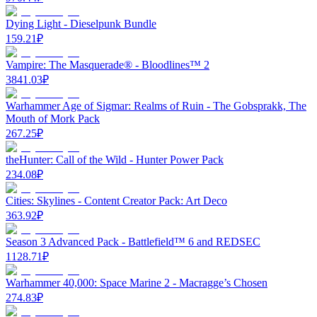
Dying Light - Dieselpunk Bundle
159.21
₽
Vampire: The Masquerade® - Bloodlines™ 2
3841.03
₽
Warhammer Age of Sigmar: Realms of Ruin - The Gobsprakk, The
Mouth of Mork Pack
267.25
₽
theHunter: Call of the Wild - Hunter Power Pack
234.08
₽
Cities: Skylines - Content Creator Pack: Art Deco
363.92
₽
Season 3 Advanced Pack - Battlefield™ 6 and REDSEC
1128.71
₽
Warhammer 40,000: Space Marine 2 - Macragge’s Chosen
274.83
₽