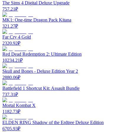
The Sims 4 Digital Deluxe Upgrade
757.21
₽
MK1: One-time Dragon Pack Kitana
321.27
₽
Far Cry 4 Gold
2320.92
₽
Red Dead Redemption 2: Ultimate Edition
10234.21
₽
Skull and Bones - Deluxe Edition Year 2
2880.06
₽
Battlefield 1 Shortcut Kit: Assault Bundle
737.31
₽
Mortal Kombat X
1182.73
₽
ELDEN RING Shadow of the Erdtree Deluxe Edition
6705.93
₽